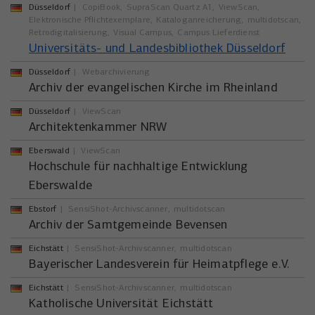
Düsseldorf
CopiBook
SupraScan Quartz A1
ViewScan
Elektronische Pflichtexemplare
Kataloganreicherung
multidotscan
Retrodigitalisierung
Visual Campus
Campus Lieferdienst
Universitäts- und Landesbibliothek Düsseldorf
Düsseldorf
Webarchivierung
Archiv der evangelischen Kirche im Rheinland
Düsseldorf
ViewScan
Architektenkammer NRW
Eberswald
ViewScan
Hochschule für nachhaltige Entwicklung
Eberswalde
Ebstorf
SensiShot-Archivscanner
multidotscan
Archiv der Samtgemeinde Bevensen
Eichstätt
SensiShot-Archivscanner
multidotscan
Bayerischer Landesverein für Heimatpflege e.V.
Eichstätt
SensiShot-Archivscanner
multidotscan
Katholische Universität Eichstätt