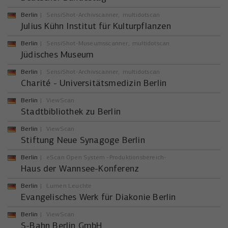
Berlin
SensiShot-Archivscanner
multidotscan
Julius Kühn Institut für Kulturpflanzen
Berlin
SensiShot-Museumsscanner
multidotscan
Jüdisches Museum
Berlin
SensiShot-Archivscanner
multidotscan
Charité - Universitätsmedizin Berlin
Berlin
ViewScan
Stadtbibliothek zu Berlin
Berlin
ViewScan
Stiftung Neue Synagoge Berlin
Berlin
eScan Open System -Produktionsbereich-
Haus der Wannsee-Konferenz
Berlin
Lumen Leuchte
Evangelisches Werk für Diakonie Berlin
Berlin
ViewScan
S-Bahn Berlin GmbH