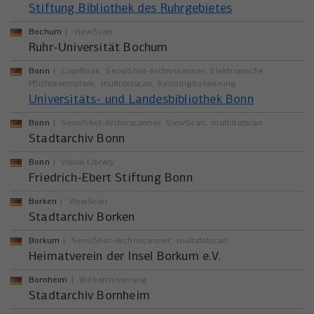
Stiftung Bibliothek des Ruhrgebietes
Bochum
ViewScan
Ruhr-Universität Bochum
Bonn
CopiBook
SensiShot-Archivscanner
Elektronische
Pflichtexemplare
multidotscan
Retrodigitalisierung
Universitäts- und Landesbibliothek Bonn
Bonn
SensiShot-Archivscanner
ViewScan
multidotscan
Stadtarchiv Bonn
Bonn
Visual Library
Friedrich-Ebert Stiftung Bonn
Borken
ViewScan
Stadtarchiv Borken
Borkum
SensiShot-Archivscanner
multidotscan
Heimatverein der Insel Borkum e.V.
Bornheim
Webarchivierung
Stadtarchiv Bornheim