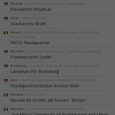
Bruchsal
SensiShot-Archivscanner
multidotscan
Kreisarchiv Bruchsal
Brühl
Webarchivierung
Stadtarchiv Brühl
Brüssel
ViewScan
SensiShot-Archivscanner
multidotscan
Webarchivierung
NATO Headquarter
Buchdorf
SensiShot-Archivscanner
CopiBook
multidotscan
Frankenraster GmbH
Bückeburg
CopiBook
SupraScan Quartz A0
multidotscan
Landesarchiv Bückeburg
Bühl
ViewScan
SensiShot-Archivscanner
multidotscan
Stadtgeschichtliches Institut Bühl
Bukarest
multidotscan
Muzeul de Stiinte ale Naturii "Antipa"
Bukarest
SensiShot-Archivscanner
multidotscan
“Ion Mincu” University of Architecture and Urban