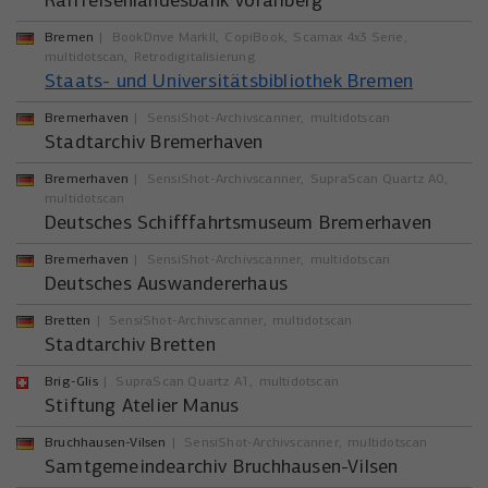
Raiffeisenlandesbank Vorarlberg
Bremen
BookDrive MarkII
CopiBook
Scamax 4x3 Serie
multidotscan
Retrodigitalisierung
Staats- und Universitätsbibliothek Bremen
Bremerhaven
SensiShot-Archivscanner
multidotscan
Stadtarchiv Bremerhaven
Bremerhaven
SensiShot-Archivscanner
SupraScan Quartz A0
multidotscan
Deutsches Schifffahrtsmuseum Bremerhaven
Bremerhaven
SensiShot-Archivscanner
multidotscan
Deutsches Auswandererhaus
Bretten
SensiShot-Archivscanner
multidotscan
Stadtarchiv Bretten
Brig-Glis
SupraScan Quartz A1
multidotscan
Stiftung Atelier Manus
Bruchhausen-Vilsen
SensiShot-Archivscanner
multidotscan
Samtgemeindearchiv Bruchhausen-Vilsen