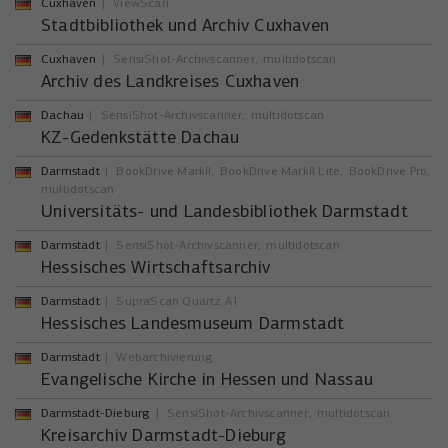
Cuxhaven
ViewScan
Stadtbibliothek und Archiv Cuxhaven
Cuxhaven
SensiShot-Archivscanner
multidotscan
Archiv des Landkreises Cuxhaven
Dachau
SensiShot-Archivscanner
multidotscan
KZ-Gedenkstätte Dachau
Darmstadt
BookDrive MarkII
BookDrive MarkII Lite
BookDrive Pro
multidotscan
Universitäts- und Landesbibliothek Darmstadt
Darmstadt
SensiShot-Archivscanner
multidotscan
Hessisches Wirtschaftsarchiv
Darmstadt
SupraScan Quartz A1
Hessisches Landesmuseum Darmstadt
Darmstadt
Webarchivierung
Evangelische Kirche in Hessen und Nassau
Darmstadt-Dieburg
SensiShot-Archivscanner
multidotscan
Kreisarchiv Darmstadt-Dieburg