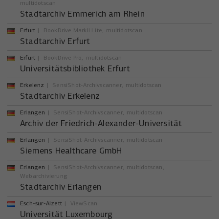
multidotscan
Stadtarchiv Emmerich am Rhein
Erfurt
BookDrive MarkII Lite
multidotscan
Stadtarchiv Erfurt
Erfurt
BookDrive Pro
multidotscan
Universitätsbibliothek Erfurt
Erkelenz
SensiShot-Archivscanner
multidotscan
Stadtarchiv Erkelenz
Erlangen
SensiShot-Archivscanner
multidotscan
Archiv der Friedrich-Alexander-Universität
Erlangen
SensiShot-Archivscanner
multidotscan
Siemens Healthcare GmbH
Erlangen
SensiShot-Archivscanner
multidotscan
Webarchivierung
Stadtarchiv Erlangen
Esch-sur-Alzett
ViewScan
Universität Luxembourg