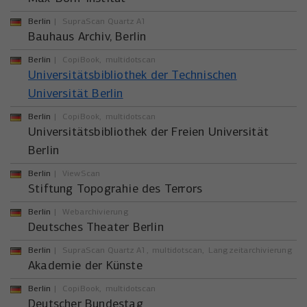
Berlin
SupraScan Quartz A1
Bauhaus Archiv, Berlin
Berlin
CopiBook
multidotscan
Universitätsbibliothek der Technischen
Universität Berlin
Berlin
CopiBook
multidotscan
Universitätsbibliothek der Freien Universität
Berlin
Berlin
ViewScan
Stiftung Topograhie des Terrors
Berlin
Webarchivierung
Deutsches Theater Berlin
Berlin
SupraScan Quartz A1
multidotscan
Langzeitarchivierung
Akademie der Künste
Berlin
CopiBook
multidotscan
Deutscher Bundestag