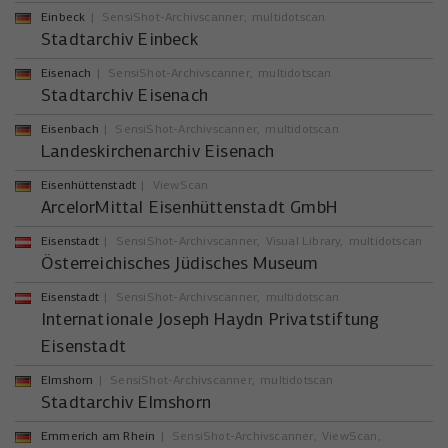
Einbeck
SensiShot-Archivscanner
multidotscan
Stadtarchiv Einbeck
Eisenach
SensiShot-Archivscanner
multidotscan
Stadtarchiv Eisenach
Eisenbach
SensiShot-Archivscanner
multidotscan
Landeskirchenarchiv Eisenach
Eisenhüttenstadt
ViewScan
ArcelorMittal Eisenhüttenstadt GmbH
Eisenstadt
SensiShot-Archivscanner
Visual Library
multidotscan
Österreichisches Jüdisches Museum
Eisenstadt
SensiShot-Archivscanner
multidotscan
Internationale Joseph Haydn Privatstiftung
Eisenstadt
Elmshorn
SensiShot-Archivscanner
multidotscan
Stadtarchiv Elmshorn
Emmerich am Rhein
SensiShot-Archivscanner
ViewScan