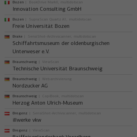
Bozen
BookDrive MarkII
multidotscan
Innovation Consulting GmbH
Bozen
SupraScan Quartz A1
multidotscan
Freie Universität Bozen
Brake
SensiShot-Archivscanner
multidotscan
Schiffahrtsmuseum der oldenburgischen
Unterweser e.V.
Braunschweig
ViewScan
Technische Universität Braunschweig
Braunschweig
Webarchivierung
Nordzucker AG
Braunschweig
CopiBook
multidotscan
Herzog Anton Ulrich-Museum
Bregenz
SensiShot-Archivscanner
multidotscan
illwerke vkw
Bregenz
ViewScan