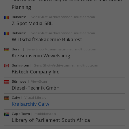
Planning
Bukarest
SensiShot-Archivscanner
multidotscan
Z Spot Media SRL
Bukarest
SensiShot-Archivscanner
multidotscan
Wirtschaftsakademie Bukarest
Büren
SensiShot-Museumsscanner
multidotscan
Kreismuseum Wewelsburg
Burlington
SensiShot-Archivscanner
multidotscan
Ristech Company Inc
Bürmoos
ViewScan
Diesel-Technik GmbH
Calw
Visual Library
Kreisarchiv Calw
Cape Town
multidotscan
Library of Parliament South Africa