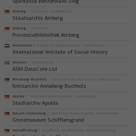
Sparkasse Westerwald-Sieg
Anbieter
YouTube
Name
_uetsid
Amberg
CopiBook
multidotscan
Laufzeit
6 Monate
Staatsarchiv Amberg
Anbieter
Microsoft Corporation
Amberg
ViewScan
Wird verwendet, um YouTube-Inhalte zu
Laufzeit
Zweck
1 Tag
Provinzialbibliothek Amberg
entsperren.
Wird von Microsoft Bing Ads verwendet
Amsterdam
SensiShot-Archivscanner
multidotscan
International Institute of Social History
Zweck
um Nutzer über Webseiten hinweg zu
verfolgen.
Andover
multidotscan
ASM DataCore Ltd
Annaberg-Buchholz
SensiShot-Archivscanner
multidotscan
Kreisarchiv Annaberg-Buchholz
Apolda
SensiShot-Archivscanner
multidotscan
Stadtarchiv Apolda
Asbach-Sickenberg
SensiShot-Archivscanner
multidotscan
Grenzmuseum Schifflersgrund
Aschaffenburg
CopiBook
multidotscan
Webarchivierung