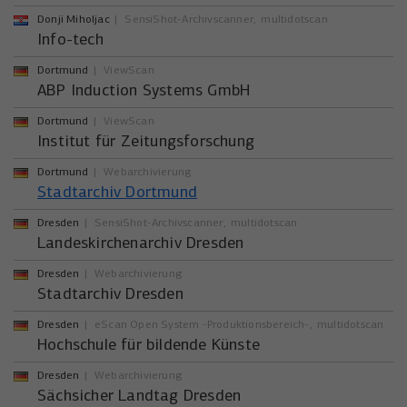
Donji Miholjac
SensiShot-Archivscanner
multidotscan
Info-tech
Dortmund
ViewScan
ABP Induction Systems GmbH
Dortmund
ViewScan
Institut für Zeitungsforschung
Dortmund
Webarchivierung
Stadtarchiv Dortmund
Dresden
SensiShot-Archivscanner
multidotscan
Landeskirchenarchiv Dresden
Dresden
Webarchivierung
Stadtarchiv Dresden
Dresden
eScan Open System -Produktionsbereich-
multidotscan
Hochschule für bildende Künste
Dresden
Webarchivierung
Sächsicher Landtag Dresden