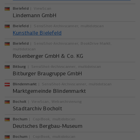
Bielefeld
ViewScan
Lindemann GmbH
Bielefeld
SensiShot-Archivscanner
multidotscan
Kunsthalle Bielefeld
Bielefeld
SensiShot-Archivscanner
BookDrive MarkII
multidotscan
Rosenberger GmbH & Co. KG
Bitburg
SensiShot-Archivscanner
multidotscan
Bitburger Braugruppe GmbH
Blindenmarkt
SensiShot-Archivscanner
multidotscan
Marktgemeinde Blindenmarkt
Bocholt
ViewScan
Webarchivierung
Stadtarchiv Bocholt
Bochum
CopiBook
multidotscan
Deutsches Bergbau-Museum
Bochum
CopiBook
multidotscan