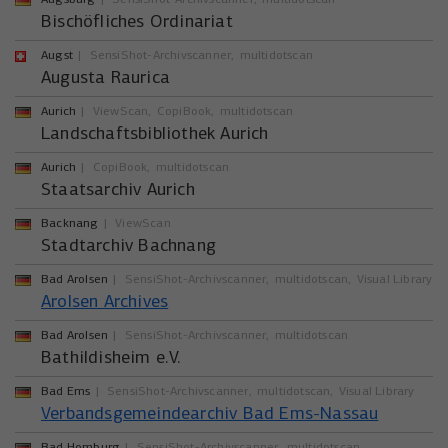
Bischöfliches Ordinariat
Augst
SensiShot-Archivscanner
multidotscan
Augusta Raurica
Aurich
ViewScan
CopiBook
multidotscan
Landschaftsbibliothek Aurich
Aurich
CopiBook
multidotscan
Staatsarchiv Aurich
Backnang
ViewScan
Stadtarchiv Bachnang
Bad Arolsen
SensiShot-Archivscanner
multidotscan
Visual Library
Arolsen Archives
Bad Arolsen
SensiShot-Archivscanner
multidotscan
Bathildisheim e.V.
Bad Ems
SensiShot-Archivscanner
multidotscan
Visual Library
Verbandsgemeindearchiv Bad Ems-Nassau
Bad Homburg
SensiShot-Archivscanner
multidotscan