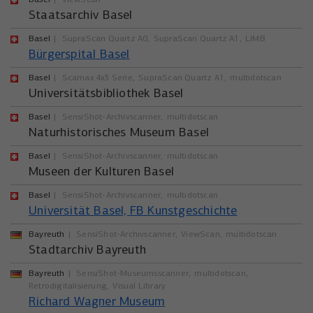
Staatsarchiv Basel
Basel
SupraScan Quartz A0
SupraScan Quartz A1
LIMB
Bürgerspital Basel
Basel
Scamax 4x3 Serie
SupraScan Quartz A1
multidotscan
Universitätsbibliothek Basel
Basel
SensiShot-Archivscanner
multidotscan
Naturhistorisches Museum Basel
Basel
SensiShot-Archivscanner
multidotscan
Museen der Kulturen Basel
Basel
SensiShot-Archivscanner
multidotscan
Universität Basel, FB Kunstgeschichte
Bayreuth
SensiShot-Archivscanner
ViewScan
multidotscan
Stadtarchiv Bayreuth
Bayreuth
SensiShot-Museumsscanner
multidotscan
Retrodigitalisierung
Visual Library
Richard Wagner Museum