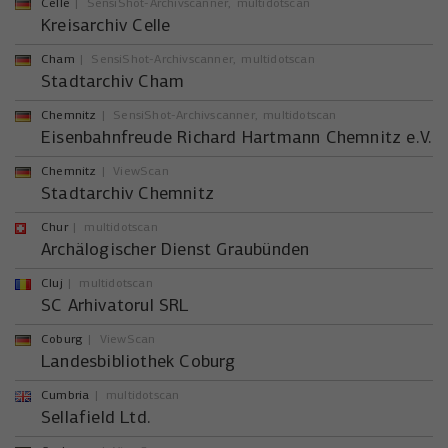
Celle
SensiShot-Archivscanner
multidotscan
Kreisarchiv Celle
Cham
SensiShot-Archivscanner
multidotscan
Stadtarchiv Cham
Chemnitz
SensiShot-Archivscanner
multidotscan
Eisenbahnfreude Richard Hartmann Chemnitz e.V.
Chemnitz
ViewScan
Stadtarchiv Chemnitz
Chur
multidotscan
Archälogischer Dienst Graubünden
Cluj
multidotscan
SC Arhivatorul SRL
Coburg
ViewScan
Landesbibliothek Coburg
Cumbria
multidotscan
Sellafield Ltd.