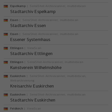
Espelkamp
SensiShot-Archivscanner
multidotscan
Stadtarchiv Espelkamp
Essen
SensiShot-Archivscanner
multidotscan
Stadtarchiv Essen
Essen
SensiShot-Archivscanner
multidotscan
Essener Systemhaus
Ettlingen
ViewScan
Stadtarchiv Ettlingen
Ettlingen
SensiShot-Archivscanner
multidotscan
Kunstverein Wilhelmshöhe
Euskirchen
SensiShot-Archivscanner
multidotscan
Webarchivierung
Kreisarchiv Euskirchen
Euskirchen
SensiShot-Archivscanner
multidotscan
Stadtarchiv Euskirchen
Feldkirch
ViewScan