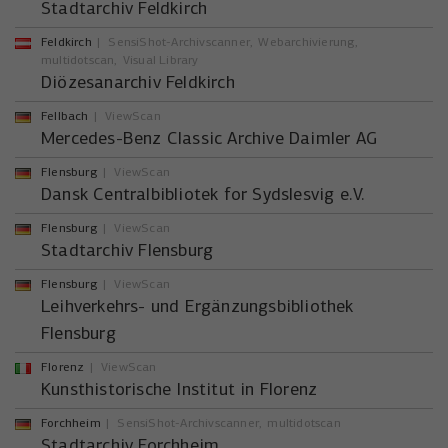
Stadtarchiv Feldkirch
Feldkirch
SensiShot-Archivscanner
Webarchivierung
multidotscan
Visual Library
Diözesanarchiv Feldkirch
Fellbach
ViewScan
Mercedes-Benz Classic Archive Daimler AG
Flensburg
ViewScan
Dansk Centralbibliotek for Sydslesvig e.V.
Flensburg
ViewScan
Stadtarchiv Flensburg
Flensburg
ViewScan
Leihverkehrs- und Ergänzungsbibliothek
Flensburg
Florenz
ViewScan
Kunsthistorische Institut in Florenz
Forchheim
SensiShot-Archivscanner
multidotscan
Stadtarchiv Forchheim