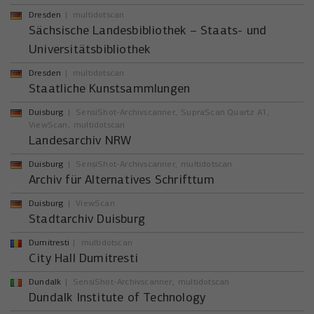
Dresden
multidotscan
Sächsische Landesbibliothek – Staats- und
Universitätsbibliothek
Dresden
multidotscan
Staatliche Kunstsammlungen
Duisburg
SensiShot-Archivscanner
SupraScan Quartz A1
ViewScan
multidotscan
Landesarchiv NRW
Duisburg
SensiShot-Archivscanner
multidotscan
Archiv für Alternatives Schrifttum
Duisburg
ViewScan
Stadtarchiv Duisburg
Dumitresti
multidotscan
City Hall Dumitresti
Dundalk
SensiShot-Archivscanner
multidotscan
Dundalk Institute of Technology