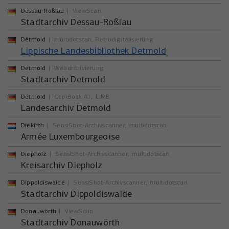
Dessau-Roßlau
ViewScan
Stadtarchiv Dessau-Roßlau
Detmold
multidotscan
Retrodigitalisierung
Lippische Landesbibliothek Detmold
Detmold
Webarchivierung
Stadtarchiv Detmold
Detmold
CopiBook A1
LIMB
Landesarchiv Detmold
Diekirch
SensiShot-Archivscanner
multidotscan
Armée Luxembourgeoise
Diepholz
SensiShot-Archivscanner
multidotscan
Kreisarchiv Diepholz
Dippoldiswalde
SensiShot-Archivscanner
multidotscan
Stadtarchiv Dippoldiswalde
Donauwörth
ViewScan
Stadtarchiv Donauwörth