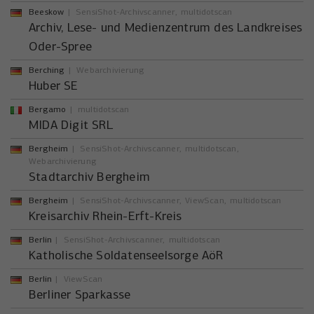
Beeskow
SensiShot-Archivscanner
multidotscan
Archiv, Lese- und Medienzentrum des Landkreises
Oder-Spree
Berching
Webarchivierung
Huber SE
Bergamo
multidotscan
MIDA Digit SRL
Bergheim
SensiShot-Archivscanner
multidotscan
Webarchivierung
Stadtarchiv Bergheim
Bergheim
SensiShot-Archivscanner
ViewScan
multidotscan
Kreisarchiv Rhein-Erft-Kreis
Berlin
SensiShot-Archivscanner
multidotscan
Katholische Soldatenseelsorge AöR
Berlin
ViewScan
Berliner Sparkasse