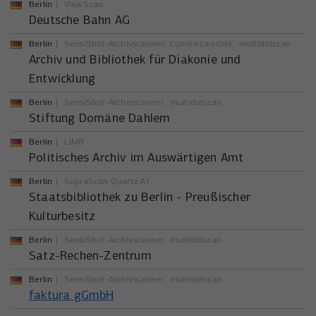
Berlin
ViewScan
Deutsche Bahn AG
Berlin
SensiShot-Archivscanner
Lumen Leuchte
multidotscan
Archiv und Bibliothek für Diakonie und
Entwicklung
Berlin
SensiShot-Archivscanner
multidotscan
Stiftung Domäne Dahlem
Berlin
LIMB
Politisches Archiv im Auswärtigen Amt
Berlin
SupraScan Quartz A1
Staatsbibliothek zu Berlin - Preußischer
Kulturbesitz
Berlin
SensiShot-Archivscanner
multidotscan
Satz-Rechen-Zentrum
Berlin
SensiShot-Archivscanner
multidotscan
faktura gGmbH