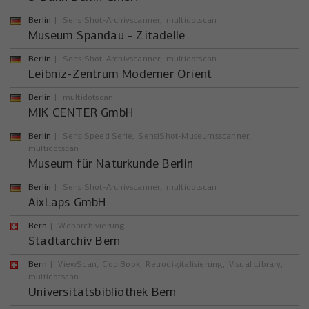
Berlin
SensiShot-Archivscanner
multidotscan
Museum Spandau - Zitadelle
Berlin
SensiShot-Archivscanner
multidotscan
Leibniz-Zentrum Moderner Orient
Berlin
multidotscan
MIK CENTER GmbH
Berlin
SensiSpeed Serie
SensiShot-Museumsscanner
multidotscan
Museum für Naturkunde Berlin
Berlin
SensiShot-Archivscanner
multidotscan
AixLaps GmbH
Bern
Webarchivierung
Stadtarchiv Bern
Bern
ViewScan
CopiBook
Retrodigitalisierung
Visual Library
multidotscan
Universitätsbibliothek Bern