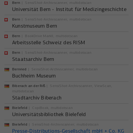
Bern
SensiShot-Archivscanner
multidotscan
Universität Bern - Institut für Medizingeschichte
Bern
SensiShot-Archivscanner
multidotscan
Kunstmuseum Bern
Bern
BookDrive MarkII
multidotscan
Arbeitsstelle Schweiz des RISM
Bern
SensiShot-Archivscanner
multidotscan
Staatsarchiv Bern
Bernried
SensiShot-Archivscanner
multidotscan
Buchheim Museum
Biberach an der Riß
SensiShot-Archivscanner
ViewScan
multidotscan
Stadtarchiv Biberach
Bielefeld
CopiBook
multidotscan
Universitätsbibliothek Bielefeld
Bielefeld
SensiShot-Archivscanner
multidotscan
Presse-Distributions-Gesellschaft mbH + Co. KG