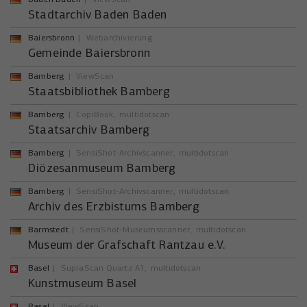
Stadtarchiv Baden Baden
Baiersbronn
Webarchivierung
Gemeinde Baiersbronn
Bamberg
ViewScan
Staatsbibliothek Bamberg
Bamberg
CopiBook
multidotscan
Staatsarchiv Bamberg
Bamberg
SensiShot-Archivscanner
multidotscan
Diözesanmuseum Bamberg
Bamberg
SensiShot-Archivscanner
multidotscan
Archiv des Erzbistums Bamberg
Barmstedt
SensiShot-Museumsscanner
multidotscan
Museum der Grafschaft Rantzau e.V.
Basel
SupraScan Quartz A1
multidotscan
Kunstmuseum Basel
Basel
ViewScan