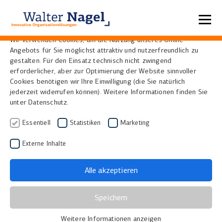
Datenschutzeinstellungen
Wir verwenden Cookies, um die Nutzung unseres Online-
Angebots für Sie möglichst attraktiv und nutzerfreundlich zu
Home
Referenzen
gestalten. Für den Einsatz technisch nicht zwingend
erforderlicher, aber zur Optimierung der Website sinnvoller
Cookies benötigen wir Ihre Einwilligung (die Sie natürlich
Referenzkunden und
jederzeit widerrufen können). Weitere Informationen finden Sie
unter Datenschutz.
Anwender
Essentiell
Statistiken
Marketing
Wir bei Walter Nagel legen größten Wert auf die
Externe Inhalte
Zufriedenheit und Begeisterung unserer Kunden. Wir
bieten nicht nur tolle Lösungen, sondern auch einen
Alle akzeptieren
exzellenten Service. Wir sind immer da, wenn Hilfe
benötigt wird und arbeiten fair und auf Augenhöhe
Speichern
mit unseren Kunden zusammen, um deren Ziele zu
Weitere Informationen anzeigen
erreichen. Unsere guten Referenzen und langjährigen