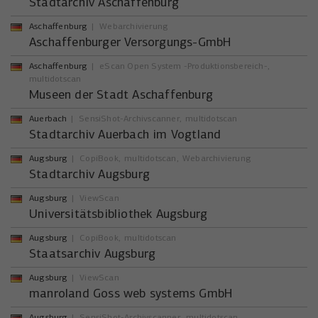
Stadtarchiv Aschaffenburg
Aschaffenburg
Webarchivierung
Aschaffenburger Versorgungs-GmbH
Aschaffenburg
eScan Open System -Produktionsbereich-
multidotscan
Museen der Stadt Aschaffenburg
Auerbach
SensiShot-Archivscanner
multidotscan
Stadtarchiv Auerbach im Vogtland
Augsburg
CopiBook
multidotscan
Webarchivierung
Stadtarchiv Augsburg
Augsburg
ViewScan
Universitätsbibliothek Augsburg
Augsburg
CopiBook
multidotscan
Staatsarchiv Augsburg
Augsburg
ViewScan
manroland Goss web systems GmbH
Augsburg
SensiShot-Archivscanner
multidotscan