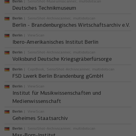
Berlin
SensiShot-Museumsscanner
multidotscan
Deutsches Technikmuseum
Berlin
SensiShot-Archivscanner
multidotscan
Berlin - Brandenburgisches Wirtschaftsarchiv e.V.
Berlin
ViewScan
Ibero-Amerikanisches Institut Berlin
Berlin
SensiShot-Archivscanner
multidotscan
Volksbund Deutsche Kriegsgräberfürsorge
Berlin
CopiBook
SensiShot-Archivscanner
multidotscan
FSD Lwerk Berlin Brandenburg gGmbH
Berlin
ViewScan
Institut für Musikwissenschaften und
Medienwissenschaft
Berlin
ViewScan
Geheimes Staatsarchiv
Berlin
SensiShot-Archivscanner
multidotscan
Max-Born-Institut