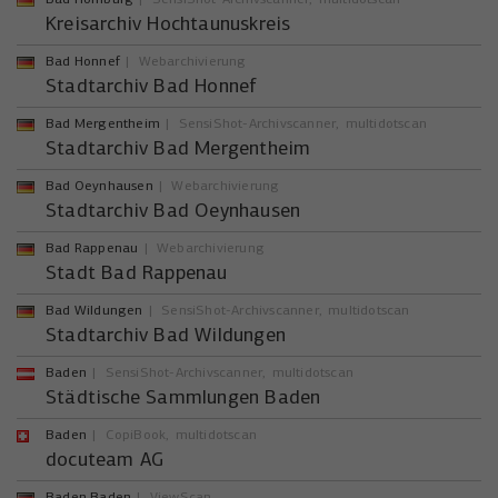
Kreisarchiv Hochtaunuskreis
Bad Honnef
Webarchivierung
Stadtarchiv Bad Honnef
Bad Mergentheim
SensiShot-Archivscanner
multidotscan
Stadtarchiv Bad Mergentheim
Bad Oeynhausen
Webarchivierung
Stadtarchiv Bad Oeynhausen
Bad Rappenau
Webarchivierung
Stadt Bad Rappenau
Bad Wildungen
SensiShot-Archivscanner
multidotscan
Stadtarchiv Bad Wildungen
Baden
SensiShot-Archivscanner
multidotscan
Städtische Sammlungen Baden
Baden
CopiBook
multidotscan
docuteam AG
Baden Baden
ViewScan