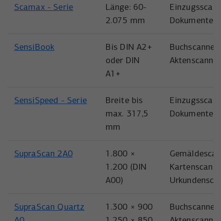
Scamax - Serie
Länge: 60-
Einzugsscann
2.075 mm
Dokumentens
SensiBook
Bis DIN A2+
Buchscanner,
oder DIN
Aktenscanner
A1+
SensiSpeed - Serie
Breite bis
Einzugsscann
max. 317,5
Dokumentens
mm
SupraScan 2A0
1.800 ×
Gemäldescan
1.200 (DIN
Kartenscanne
A00)
Urkundensca
SupraScan Quartz
1.300 × 900
Buchscanner,
A0
1.250 × 850
Aktenscanner