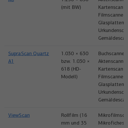
(mit BW)
Kartenscanne
Filmscanner,
Glasplattens
Urkundenscan
Gemäldescan
SupraScan Quartz
1.030 × 630
Buchscanner,
A1
bzw. 1.030 ×
Aktenscanner
618 (HD-
Kartenscanne
Modell)
Filmscanner,
Glasplattens
Urkundenscan
Gemäldescan
ViewScan
Rollfilm (16
Mikrofilmsca
mm und 35
Mikrofichesc