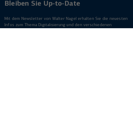
Bleiben Sie Up-to-Date
Mit dem Newsletter von Walter Nagel erhalten Sie die neuesten
Infos zum Thema Digitalisierung und den verschiedenen
Lösungen dazu. Melden Sie sich am besten jetzt an. Der
Newsletter ist für Sie kostenlos!
Jetzt anmelden
Herforder Straße 249
33818 Leopoldshöhe
info(at)walternagel.de
Tel.
+49 521 92479 - 0