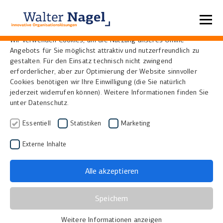
Datenschutzeinstellungen
Wir verwenden Cookies, um die Nutzung unseres Online-
Angebots für Sie möglichst attraktiv und nutzerfreundlich zu
Home
Lösungen
Scanner
Alle Scannermodelle
gestalten. Für den Einsatz technisch nicht zwingend
erforderlicher, aber zur Optimierung der Website sinnvoller
Cookies benötigen wir Ihre Einwilligung (die Sie natürlich
jederzeit widerrufen können). Weitere Informationen finden Sie
Produktübersicht
unter Datenschutz.
Essentiell
Statistiken
Marketing
Externe Inhalte
Format (B
Modell
× H in mm)
Gerätekate
Alle akzeptieren
SensiShot-
DIN A4 bis
Archivscanner
Speichern
Archivscanner
DIN A0 (je
Buchscanner,
Weitere Informationen anzeigen
nach
Aktenscanner