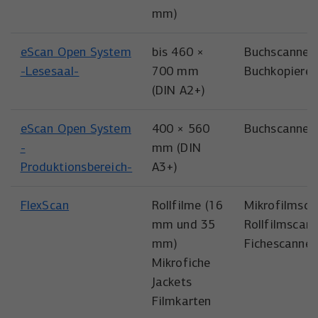
Anbieter
YouTube
mm)
Name
_uetsid
Laufzeit
6 Monate
Anbieter
Microsoft Corporation
eScan Open System
bis 460 ×
Buchscanner,
Wird verwendet, um YouTube-Inhalte zu
-Lesesaal-
700 mm
Buchkopierer
Laufzeit
Zweck
1 Tag
entsperren.
(DIN A2+)
Wird von Microsoft Bing Ads verwendet
Zweck
um Nutzer über Webseiten hinweg zu
eScan Open System
400 × 560
Buchscanner
verfolgen.
-
mm (DIN
Produktionsbereich-
A3+)
FlexScan
Rollfilme (16
Mikrofilmsca
mm und 35
Rollfilmscann
mm)
Fichescanner
Mikrofiche
Jackets
Filmkarten