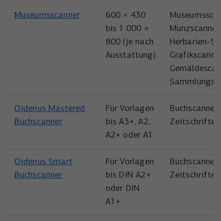
Museumsscanner
600 × 430
Museumsscan
bis 1.000 ×
Münzscanner
800 (je nach
Herbarien-Sc
Ausstattung)
Grafikscanner
Gemäldescan
Sammlungss
Qidenus Mastered
Für Vorlagen
Buchscanner,
Buchscanner
bis A3+, A2,
Zeitschrifte
A2+ oder A1​
Qidenus Smart
Für Vorlagen
Buchscanner,
Buchscanner
bis DIN A2+
Zeitschrifte
oder DIN
A1+​