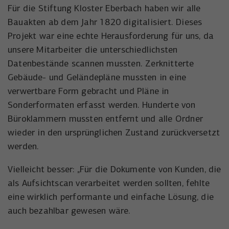
Anbieter
YouTube
Für die Stiftung Kloster Eberbach haben wir alle
Name
_uetsid
Bauakten ab dem Jahr 1820 digitalisiert. Dieses
Laufzeit
6 Monate
Anbieter
Microsoft Corporation
Projekt war eine echte Herausforderung für uns, da
Wird verwendet, um YouTube-Inhalte zu
unsere Mitarbeiter die unterschiedlichsten
Laufzeit
Zweck
1 Tag
entsperren.
Datenbestände scannen mussten. Zerknitterte
Wird von Microsoft Bing Ads verwendet
Gebäude- und Geländepläne mussten in eine
Zweck
um Nutzer über Webseiten hinweg zu
verwertbare Form gebracht und Pläne in
verfolgen.
Sonderformaten erfasst werden. Hunderte von
Büroklammern mussten entfernt und alle Ordner
wieder in den ursprünglichen Zustand zurückversetzt
werden.
Vielleicht besser: „Für die Dokumente von Kunden, die
als Aufsichtscan verarbeitet werden sollten, fehlte
eine wirklich performante und einfache Lösung, die
auch bezahlbar gewesen wäre.