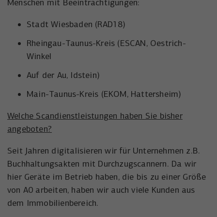
Menschen mit Beeinträchtigungen:
der Besucher die Website nutzt.
Anbieter
Meta Platforms, Inc.
Externe Inhalte
Stadt Wiesbaden (RAD18)
Name
wal_webinar_source
Externe Inhalte (von z.B. Videoplattformen, Social-Media-
Laufzeit
3 Monate
Rheingau-Taunus-Kreis (ESCAN, Oestrich-
Plattformen oder Google-Maps) werden standardmäßig
Anbieter
Walter Nagel GmbH & Co. KG
Winkel
blockiert. Wenn Cookies von externen Medien akzeptiert
Wird von Facebook/Meta genutzt, um den
werden, bedarf der Zugriff auf diese Inhalte keiner
Zweck
Erfolg von Werbeanzeigen zu messen und
Auf der Au, Idstein)
Laufzeit
30 Tage
manuellen Einwilligung mehr.
Nutzer zu identifizieren.
Main-Taunus-Kreis (EKOM, Hattersheim)
Speichert die Besucher-Quelle für
Name
Cookie-Informationen anzeigen
NID
Zweck
Webinar-Anmeldungen.
Name
_uetvid
Welche Scandienstleistungen haben Sie bisher
Anbieter
Google Maps
angeboten?
Anbieter
Microsoft Corporation
Laufzeit
6 Monate
Seit Jahren digitalisieren wir für Unternehmen z.B.
Laufzeit
1 Jahr
Wird zum Entsperren von Google Maps-
Buchhaltungsakten mit Durchzugscannern. Da wir
Zweck
Inhalten verwendet.
Wird von Microsoft Bing Ads verwendet
hier Geräte im Betrieb haben, die bis zu einer Größe
Zweck
um Nutzer über Webseiten hinweg zu
von A0 arbeiten, haben wir auch viele Kunden aus
verfolgen.
Name
NID
dem Immobilienbereich.