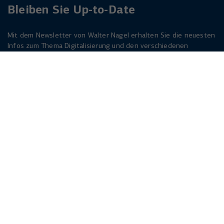
Bleiben Sie Up-to-Date
Mit dem Newsletter von Walter Nagel erhalten Sie die neuesten
Infos zum Thema Digitalisierung und den verschiedenen
Lösungen dazu. Melden Sie sich am besten jetzt an. Der
Newsletter ist für Sie kostenlos!
Jetzt anmelden
Herforder Straße 249
33818 Leopoldshöhe
info(at)walternagel.de