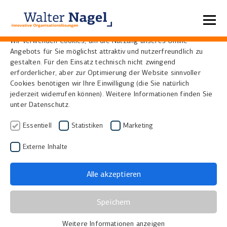
Datenschutzeinstellungen
Wir verwenden Cookies, um die Nutzung unseres Online-
Angebots für Sie möglichst attraktiv und nutzerfreundlich zu
Home
Referenzen
gestalten. Für den Einsatz technisch nicht zwingend
erforderlicher, aber zur Optimierung der Website sinnvoller
Cookies benötigen wir Ihre Einwilligung (die Sie natürlich
jederzeit widerrufen können). Weitere Informationen finden Sie
unter Datenschutz.
Essentiell
Statistiken
Marketing
Externe Inhalte
Alle akzeptieren
Speichern
Evangelischer Verein für
Weitere Informationen anzeigen