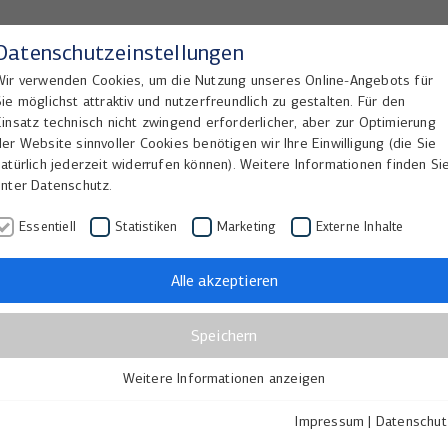
Datenschutzeinstellungen
Wir verwenden Cookies, um die Nutzung unseres Online-Angebots für
Sie möglichst attraktiv und nutzerfreundlich zu gestalten. Für den
Home
Lösungen
Referenzen
Einsatz technisch nicht zwingend erforderlicher, aber zur Optimierung
der Website sinnvoller Cookies benötigen wir Ihre Einwilligung (die Sie
natürlich jederzeit widerrufen können). Weitere Informationen finden Si
unter Datenschutz.
Essentiell
Statistiken
Marketing
Externe Inhalte
schaften
Alle akzeptieren
Speichern
en willst, geh allein.
Weitere Informationen anzeigen
Essentiell
willst, geh mit anderen!“
Essentielle Cookies werden für grundlegende Funktionen der
Impressum
|
Datenschut
Webseite benötigt. Dadurch ist gewährleistet, dass die Webseite