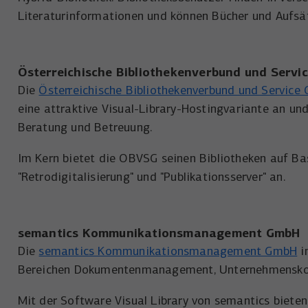
Wird verwendet, um YouTube-Inhalte zu
Laufzeit
1 Tag
Zweck
Literaturinformationen und können Bücher und Aufsätz
entsperren.
Wird von Microsoft Bing Ads verwendet um
Zweck
Nutzer über Webseiten hinweg zu verfolgen.
Österreichische Bibliothekenverbund und Servi
Die
Österreichische Bibliothekenverbund und Service
eine attraktive Visual-Library-Hostingvariante an u
Beratung und Betreuung.
Im Kern bietet die OBVSG seinen Bibliotheken auf Bas
"Retrodigitalisierung" und "Publikationsserver" an.
semantics Kommunikationsmanagement GmbH
Die
semantics Kommunikationsmanagement GmbH
i
Bereichen Dokumentenmanagement, Unternehmenskom
Mit der Software Visual Library von semantics bieten