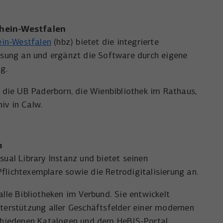
hein-Westfalen
ein-Westfalen
(hbz) bietet die integrierte
lösung an und ergänzt die Software durch eigene
ng.
die UB Paderborn, die Wienbibliothek im Rathaus,
iv in Calw.
m
sual Library Instanz und bietet seinen
flichtexemplare sowie die Retrodigitalisierung an.
alle Bibliotheken im Verbund. Sie entwickelt
nterstützung aller Geschäftsfelder einer modernen
rschiedenen Katalogen und dem HeBIS-Portal