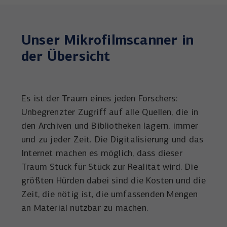
Anbieter
YouTube
Name
_uetsid
Laufzeit
6 Monate
Anbieter
Microsoft Corporation
Unser Mikrofilmscanner in
Wird verwendet, um YouTube-Inhalte zu
der Übersicht
Laufzeit
Zweck
1 Tag
entsperren.
Wird von Microsoft Bing Ads verwendet
Zweck
um Nutzer über Webseiten hinweg zu
verfolgen.
Es ist der Traum eines jeden Forschers:
Unbegrenzter Zugriff auf alle Quellen, die in
den Archiven und Bibliotheken lagern, immer
und zu jeder Zeit. Die Digitalisierung und das
Internet machen es möglich, dass dieser
Traum Stück für Stück zur Realität wird. Die
größten Hürden dabei sind die Kosten und die
Zeit, die nötig ist, die umfassenden Mengen
an Material nutzbar zu machen.