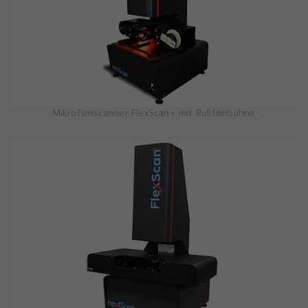
Mikrofilmscanner FlexScan+ mit Rollfilmbühne