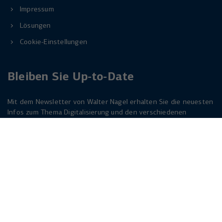
Impressum
Lösungen
Cookie-Einstellungen
Bleiben Sie Up-to-Date
Mit dem Newsletter von Walter Nagel erhalten Sie die neuesten
Infos zum Thema Digitalisierung und den verschiedenen
Lösungen dazu. Melden Sie sich am besten jetzt an. Der
Newsletter ist für Sie kostenlos!
Jetzt anmelden