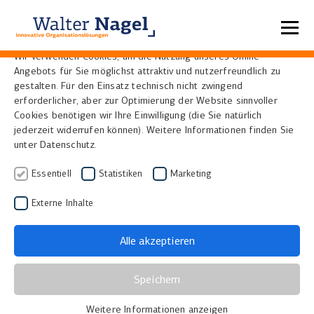
Datenschutzeinstellungen
Wir verwenden Cookies, um die Nutzung unseres Online-
Angebots für Sie möglichst attraktiv und nutzerfreundlich zu
Home
Lösungen
Scanner
Mikrofilmscanner
gestalten. Für den Einsatz technisch nicht zwingend
erforderlicher, aber zur Optimierung der Website sinnvoller
Cookies benötigen wir Ihre Einwilligung (die Sie natürlich
Mikrofilmscanner – Zügig
jederzeit widerrufen können). Weitere Informationen finden Sie
unter Datenschutz.
und hochwertig
Essentiell
Statistiken
Marketing
Digitalisieren
Externe Inhalte
Mikrofilm war lange Zeit der wichtigste Datenträger
Alle akzeptieren
für die dauerhafte und platzsparende Archivierung in
Kultureinrichtungen aber auch in der Industrie oder
Speichern
bei Banken und Versicherungen. Und ist es in
zahlreichen
Bibliotheken
und
Archiven
noch immer.
Weitere Informationen anzeigen