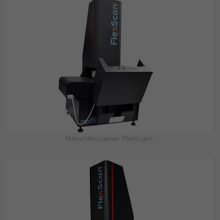
Mikrofilmscanner FlexScan+