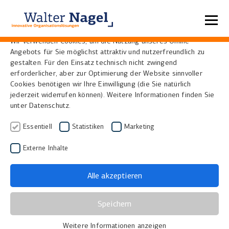
Datenschutzeinstellungen
Wir verwenden Cookies, um die Nutzung unseres Online-
Angebots für Sie möglichst attraktiv und nutzerfreundlich zu
gestalten. Für den Einsatz technisch nicht zwingend
erforderlicher, aber zur Optimierung der Website sinnvoller
Buchscanner für
Cookies benötigen wir Ihre Einwilligung (die Sie natürlich
jederzeit widerrufen können). Weitere Informationen finden Sie
Bibliotheken, Archive
unter Datenschutz.
und Museen
Essentiell
Statistiken
Marketing
Externe Inhalte
Bücher und Dokumente jeder Epoche
praktisch jederzeit und überall verfügbar. Was
Alle akzeptieren
für Studenten und Forscher Jahrhunderte nicht
vorstellbar war, ist in Zeiten des Internets
Speichern
inzwischen Alltag. Universitäten und
Bibliotheken betreiben viel Aufwand damit,
Weitere Informationen anzeigen