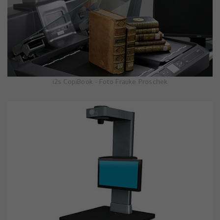
i2s CopiBook - Foto Frauke Proschek