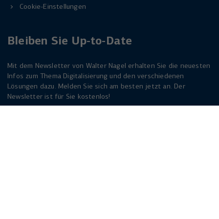
Cookie-Einstellungen
Bleiben Sie Up-to-Date
Mit dem Newsletter von Walter Nagel erhalten Sie die neuesten
Infos zum Thema Digitalisierung und den verschiedenen
Lösungen dazu. Melden Sie sich am besten jetzt an. Der
Newsletter ist für Sie kostenlos!
Jetzt anmelden