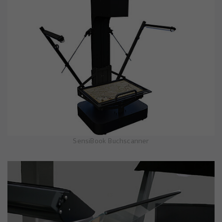
SensiBook Buchscanner