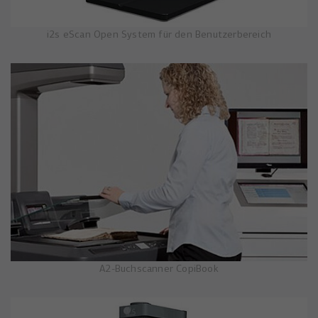
i2s eScan Open System für den Benutzerbereich
A2-Buchscanner CopiBook