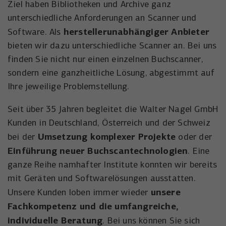
Ziel haben Bibliotheken und Archive ganz
Anbieter
YouTube
Name
_uetsid
unterschiedliche Anforderungen an Scanner und
Laufzeit
6 Monate
herstellerunabhängiger Anbieter
Software. Als
Anbieter
Microsoft Corporation
bieten wir dazu unterschiedliche Scanner an. Bei uns
Wird verwendet, um YouTube-Inhalte zu
Laufzeit
Zweck
1 Tag
finden Sie nicht nur einen einzelnen Buchscanner,
entsperren.
sondern eine ganzheitliche Lösung, abgestimmt auf
Wird von Microsoft Bing Ads verwendet
Ihre jeweilige Problemstellung.
Zweck
um Nutzer über Webseiten hinweg zu
verfolgen.
Seit über 35 Jahren begleitet die Walter Nagel GmbH
Kunden in Deutschland, Österreich und der Schweiz
Umsetzung komplexer Projekte
bei der
oder der
Einführung neuer Buchscantechnologien
. Eine
ganze Reihe namhafter Institute konnten wir bereits
mit Geräten und Softwarelösungen ausstatten.
unsere
Unsere Kunden loben immer wieder
Fachkompetenz und die umfangreiche,
individuelle Beratung
. Bei uns können Sie sich