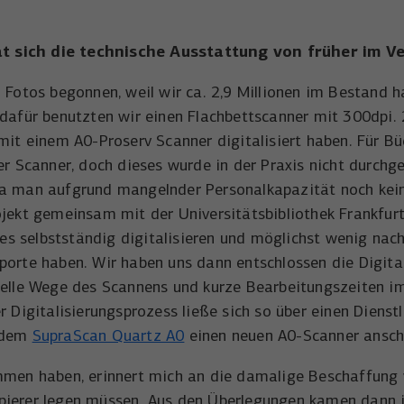
Name
wal_webinar_source
Externe Inhalte (von z.B. Videoplattformen, Social-Media-Plattformen
Laufzeit
3 Monate
oder Google-Maps) werden standardmäßig blockiert. Wenn Cookies
Anbieter
Walter Nagel GmbH & Co. KG
von externen Medien akzeptiert werden, bedarf der Zugriff auf
at sich die technische Ausstattung von früher im V
Wird von Facebook/Meta genutzt, um den Erfolg
diese Inhalte keiner manuellen Einwilligung mehr.
Zweck
von Werbeanzeigen zu messen und Nutzer zu
Laufzeit
30 Tage
n Fotos begonnen, weil wir ca. 2,9 Millionen im Bestand
identifizieren.
Name
NID
Cookie-Informationen anzeigen
 dafür benutzten wir einen Flachbettscanner mit 300dpi. 
Speichert die Besucher-Quelle für Webinar-
Zweck
mit einem A0-Proserv Scanner digitalisiert haben. Für Bü
Anmeldungen.
Anbieter
Google Maps
Name
_uetvid
er Scanner, doch dieses wurde in der Praxis nicht durchg
Laufzeit
6 Monate
da man aufgrund mangelnder Personalkapazität noch kein
Anbieter
Microsoft Corporation
rojekt gemeinsam mit der Universitätsbibliothek Frankf
Wird zum Entsperren von Google Maps-Inhalten
Laufzeit
1 Jahr
Zweck
lles selbstständig digitalisieren und möglichst wenig na
verwendet.
sporte haben. Wir haben uns dann entschlossen die Digit
Wird von Microsoft Bing Ads verwendet um
Zweck
nelle Wege des Scannens und kurze Bearbeitungszeiten im
Nutzer über Webseiten hinweg zu verfolgen.
Name
NID
 Digitalisierungsprozess ließe sich so über einen Dienstl
t dem
SupraScan Quartz A0
einen neuen A0-Scanner ansch
Anbieter
YouTube
Name
_uetsid
mmen haben, erinnert mich an die damalige Beschaffung v
Laufzeit
6 Monate
Anbieter
Microsoft Corporation
opierer legen müssen. Aus den Überlegungen kamen dann