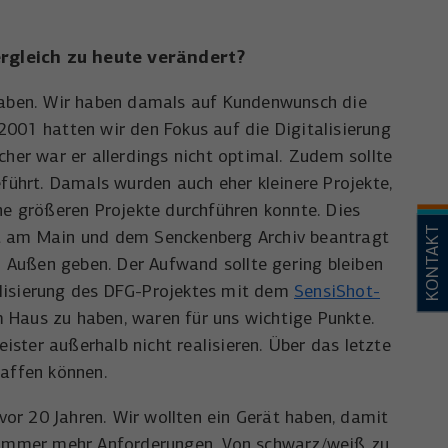
ergleich zu heute verändert?
 haben. Wir haben damals auf Kundenwunsch die
2001 hatten wir den Fokus auf die Digitalisierung
cher war er allerdings nicht optimal. Zudem sollte
eführt. Damals wurden auch eher kleinere Projekte,
e größeren Projekte durchführen konnte. Dies
KONTAKT
urt am Main und dem Senckenberg Archiv beantragt
ch Außen geben. Der Aufwand sollte gering bleiben
alisierung des DFG-Projektes mit dem
SensiShot-
 Haus zu haben, waren für uns wichtige Punkte.
eister außerhalb nicht realisieren. Über das letzte
affen können.
or 20 Jahren. Wir wollten ein Gerät haben, damit
 immer mehr Anforderungen. Von schwarz/weiß zu