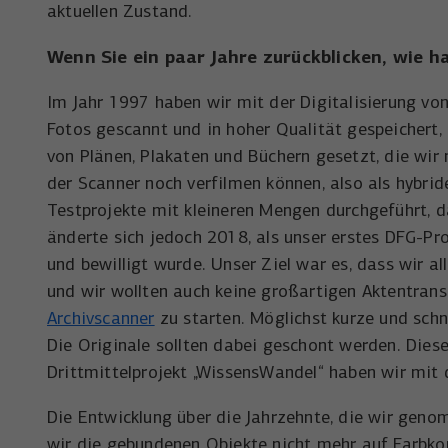
aktuellen Zustand.
Wenn Sie ein paar Jahre zurückblicken, wie h
Im Jahr 1997 haben wir mit der Digitalisierung vo
Fotos gescannt und in hoher Qualität gespeichert,
von Plänen, Plakaten und Büchern gesetzt, die wir 
der Scanner noch verfilmen können, also als hybrid
Testprojekte mit kleineren Mengen durchgeführt, 
änderte sich jedoch 2018, als unser erstes DFG-P
und bewilligt wurde. Unser Ziel war es, dass wir a
und wir wollten auch keine großartigen Aktentran
Archivscanner
zu starten. Möglichst kurze und sch
Die Originale sollten dabei geschont werden. Dieser
Drittmittelprojekt „WissensWandel“ haben wir mi
Die Entwicklung über die Jahrzehnte, die wir geno
wir die gebundenen Objekte nicht mehr auf Farbk