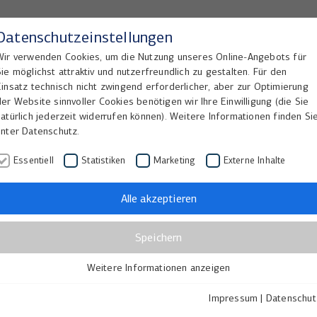
Datenschutzeinstellungen
Wir verwenden Cookies, um die Nutzung unseres Online-Angebots für
Sie möglichst attraktiv und nutzerfreundlich zu gestalten. Für den
Home
Lösungen
Referenzen
Einsatz technisch nicht zwingend erforderlicher, aber zur Optimierung
der Website sinnvoller Cookies benötigen wir Ihre Einwilligung (die Sie
natürlich jederzeit widerrufen können). Weitere Informationen finden Si
unter Datenschutz.
Essentiell
Statistiken
Marketing
Externe Inhalte
Alle akzeptieren
Speichern
Weitere Informationen anzeigen
Essentiell
Essentielle Cookies werden für grundlegende Funktionen der
Impressum
|
Datenschut
Webseite benötigt. Dadurch ist gewährleistet, dass die Webseite