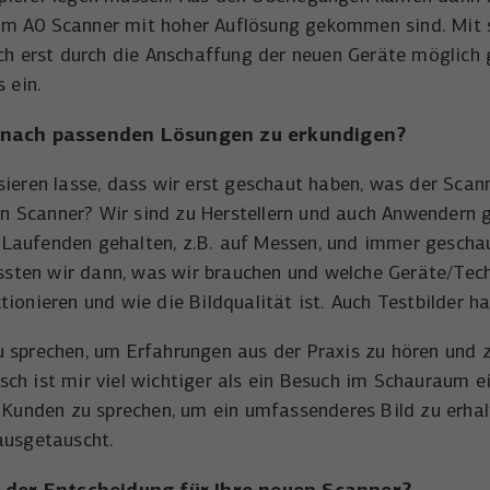
Wird verwendet, um YouTube-Inhalte zu
Laufzeit
1 Tag
em A0 Scanner mit hoher Auflösung gekommen sind. Mit 
Zweck
entsperren.
 auch erst durch die Anschaffung der neuen Geräte mögl
Wird von Microsoft Bing Ads verwendet um
Zweck
 ein.
Nutzer über Webseiten hinweg zu verfolgen.
 nach passenden Lösungen zu erkundigen?
sieren lasse, dass wir erst geschaut haben, was der Sca
 Scanner? Wir sind zu Herstellern und auch Anwendern g
Laufenden gehalten, z.B. auf Messen, und immer geschaut
wussten wir dann, was wir brauchen und welche Geräte/Tec
ionieren und wie die Bildqualität ist. Auch Testbilder 
 sprechen, um Erfahrungen aus der Praxis zu hören und zu
ch ist mir viel wichtiger als ein Besuch im Schauraum ei
d Kunden zu sprechen, um ein umfassenderes Bild zu erh
ausgetauscht.
i der Entscheidung für Ihre neuen Scanner?