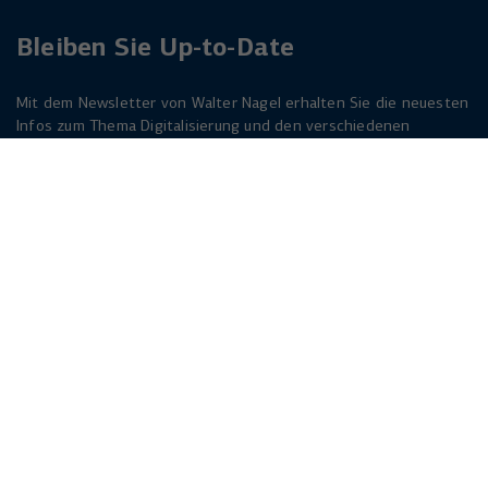
Bleiben Sie Up-to-Date
Mit dem Newsletter von Walter Nagel erhalten Sie die neuesten
Infos zum Thema Digitalisierung und den verschiedenen
Lösungen dazu. Melden Sie sich am besten jetzt an. Der
Newsletter ist für Sie kostenlos!
Jetzt anmelden
Herforder Straße 249
33818 Leopoldshöhe