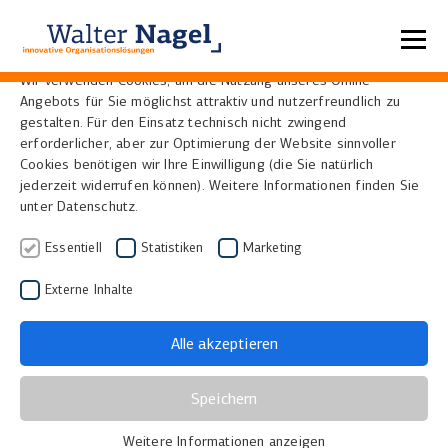
Datenschutzeinstellungen
Wir verwenden Cookies, um die Nutzung unseres Online-
Angebots für Sie möglichst attraktiv und nutzerfreundlich zu
Home
Referenzen
gestalten. Für den Einsatz technisch nicht zwingend
erforderlicher, aber zur Optimierung der Website sinnvoller
Cookies benötigen wir Ihre Einwilligung (die Sie natürlich
jederzeit widerrufen können). Weitere Informationen finden Sie
unter Datenschutz.
Essentiell
Statistiken
Marketing
Externe Inhalte
Alle akzeptieren
Universitäts- und
Speichern
Landesbibliothek
Weitere Informationen anzeigen