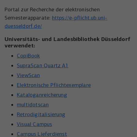
Anbieter
YouTube
Name
_uetsid
Portal zur Recherche der elektronischen
Laufzeit
6 Monate
Semesterapparate:
https://e-pflicht.ub.uni-
Anbieter
Microsoft Corporation
duesseldorf.de/
Wird verwendet, um YouTube-Inhalte zu
Laufzeit
Zweck
1 Tag
entsperren.
Universitäts- und Landesbibliothek Düsseldorf
verwendet:
Wird von Microsoft Bing Ads verwendet
Zweck
um Nutzer über Webseiten hinweg zu
CopiBook
verfolgen.
SupraScan Quartz A1
ViewScan
Elektronische Pflichtexemplare
Kataloganreicherung
multidotscan
Retrodigitalisierung
Visual Campus
Campus Lieferdienst