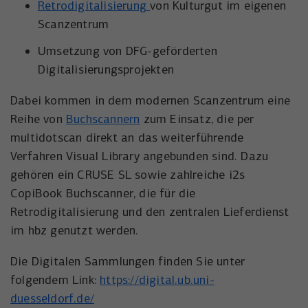
der Besucher die Website nutzt.
Retrodigitalisierung
von Kulturgut im eigenen
Scanzentrum
Anbieter
Meta Platforms, Inc.
Externe Inhalte
Name
wal_webinar_source
Umsetzung von DFG-geförderten
Externe Inhalte (von z.B. Videoplattformen, Social-Media-
Laufzeit
3 Monate
Plattformen oder Google-Maps) werden standardmäßig
Digitalisierungsprojekten
Anbieter
Walter Nagel GmbH & Co. KG
blockiert. Wenn Cookies von externen Medien akzeptiert
Wird von Facebook/Meta genutzt, um den
werden, bedarf der Zugriff auf diese Inhalte keiner
Zweck
Erfolg von Werbeanzeigen zu messen und
Dabei kommen in dem modernen Scanzentrum eine
Laufzeit
30 Tage
manuellen Einwilligung mehr.
Nutzer zu identifizieren.
Reihe von
Buchscannern
zum Einsatz, die per
Speichert die Besucher-Quelle für
Name
Cookie-Informationen anzeigen
NID
multidotscan direkt an das weiterführende
Zweck
Webinar-Anmeldungen.
Verfahren Visual Library angebunden sind. Dazu
Name
_uetvid
Anbieter
Google Maps
gehören ein CRUSE SL sowie zahlreiche i2s
Anbieter
Microsoft Corporation
CopiBook Buchscanner, die für die
Laufzeit
6 Monate
Retrodigitalisierung und den zentralen Lieferdienst
Laufzeit
1 Jahr
Wird zum Entsperren von Google Maps-
im hbz genutzt werden.
Zweck
Inhalten verwendet.
Wird von Microsoft Bing Ads verwendet
Die Digitalen Sammlungen finden Sie unter
Zweck
um Nutzer über Webseiten hinweg zu
verfolgen.
folgendem Link:
https://digital.ub.uni-
Name
NID
duesseldorf.de/