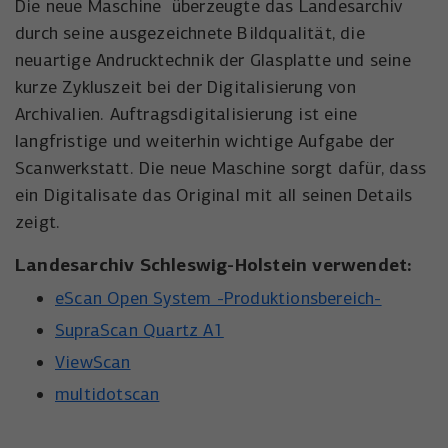
der Besucher die Website nutzt.
Die neue Maschine überzeugte das Landesarchiv
durch seine ausgezeichnete Bildqualität, die
Anbieter
Meta Platforms, Inc.
Externe Inhalte
neuartige Andrucktechnik der Glasplatte und seine
Name
wal_webinar_source
Externe Inhalte (von z.B. Videoplattformen, Social-Media-
Laufzeit
3 Monate
kurze Zykluszeit bei der Digitalisierung von
Plattformen oder Google-Maps) werden standardmäßig
Anbieter
Walter Nagel GmbH & Co. KG
Archivalien. Auftragsdigitalisierung ist eine
blockiert. Wenn Cookies von externen Medien akzeptiert
Wird von Facebook/Meta genutzt, um den
werden, bedarf der Zugriff auf diese Inhalte keiner
langfristige und weiterhin wichtige Aufgabe der
Zweck
Erfolg von Werbeanzeigen zu messen und
Laufzeit
30 Tage
manuellen Einwilligung mehr.
Nutzer zu identifizieren.
Scanwerkstatt. Die neue Maschine sorgt dafür, dass
ein Digitalisate das Original mit all seinen Details
Speichert die Besucher-Quelle für
Name
Cookie-Informationen anzeigen
NID
Zweck
Webinar-Anmeldungen.
zeigt.
Name
_uetvid
Anbieter
Google Maps
Landesarchiv Schleswig-Holstein verwendet:
Anbieter
Microsoft Corporation
Laufzeit
6 Monate
eScan Open System -Produktionsbereich-
Laufzeit
1 Jahr
Wird zum Entsperren von Google Maps-
SupraScan Quartz A1
Zweck
Inhalten verwendet.
Wird von Microsoft Bing Ads verwendet
ViewScan
Zweck
um Nutzer über Webseiten hinweg zu
multidotscan
verfolgen.
Name
NID