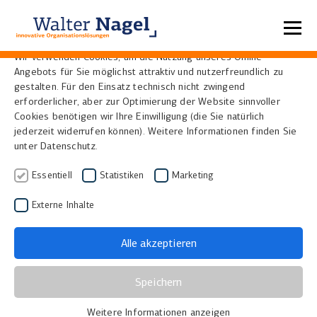
Datenschutzeinstellungen
Wir verwenden Cookies, um die Nutzung unseres Online-
Angebots für Sie möglichst attraktiv und nutzerfreundlich zu
Home
Referenzen
gestalten. Für den Einsatz technisch nicht zwingend
erforderlicher, aber zur Optimierung der Website sinnvoller
Cookies benötigen wir Ihre Einwilligung (die Sie natürlich
jederzeit widerrufen können). Weitere Informationen finden Sie
unter Datenschutz.
Essentiell
Statistiken
Marketing
Externe Inhalte
Alle akzeptieren
Landesarchiv Schleswig-
Speichern
Holstein
Weitere Informationen anzeigen