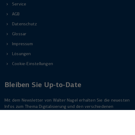
Service
AGB
Datenschutz
Glossar
Impressum
Lösungen
Cookie-Einstellungen
Bleiben Sie Up-to-Date
Mit dem Newsletter von Walter Nagel erhalten Sie die neuesten
Infos zum Thema Digitalisierung und den verschiedenen
Lösungen dazu. Melden Sie sich am besten jetzt an. Der
Newsletter ist für Sie kostenlos!