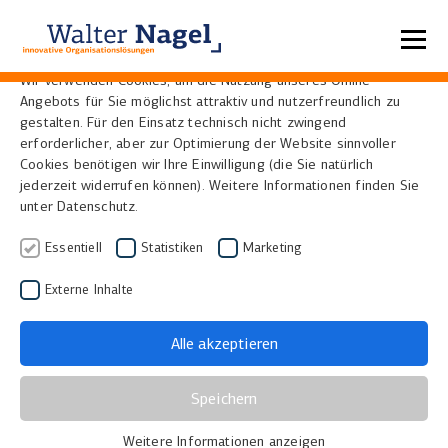
Datenschutzeinstellungen
Wir verwenden Cookies, um die Nutzung unseres Online-
Angebots für Sie möglichst attraktiv und nutzerfreundlich zu
Home
Über uns
Historie
gestalten. Für den Einsatz technisch nicht zwingend
erforderlicher, aber zur Optimierung der Website sinnvoller
Cookies benötigen wir Ihre Einwilligung (die Sie natürlich
Unsere Historie
jederzeit widerrufen können). Weitere Informationen finden Sie
unter Datenschutz.
Essentiell
Statistiken
Marketing
Externe Inhalte
Alle akzeptieren
1939
Speichern
Weitere Informationen anzeigen