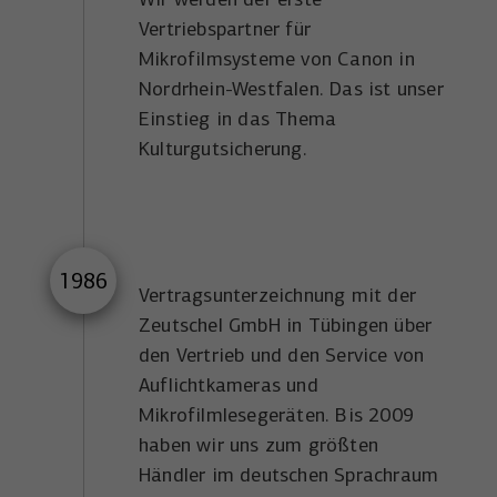
Anbieter
YouTube
Name
_uetsid
Vertriebspartner für
Mikrofilmsysteme von Canon in
Laufzeit
6 Monate
Anbieter
Microsoft Corporation
Nordrhein-Westfalen. Das ist unser
Wird verwendet, um YouTube-Inhalte zu
Einstieg in das Thema
Laufzeit
Zweck
1 Tag
entsperren.
Kulturgutsicherung.
Wird von Microsoft Bing Ads verwendet
Zweck
um Nutzer über Webseiten hinweg zu
verfolgen.
1986
Vertragsunterzeichnung mit der
Zeutschel GmbH in Tübingen über
den Vertrieb und den Service von
Auflichtkameras und
Mikrofilmlesegeräten. Bis 2009
haben wir uns zum größten
Händler im deutschen Sprachraum