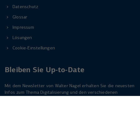
Datenschutz
Glossar
Impressum
Lösungen
Cookie-Einstellungen
Bleiben Sie Up-to-Date
Mit dem Newsletter von Walter Nagel erhalten Sie die neuesten
Infos zum Thema Digitalisierung und den verschiedenen
Lösungen dazu. Melden Sie sich am besten jetzt an. Der
Newsletter ist für Sie kostenlos!
Jetzt anmelden