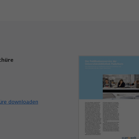
chüre
üre downloaden