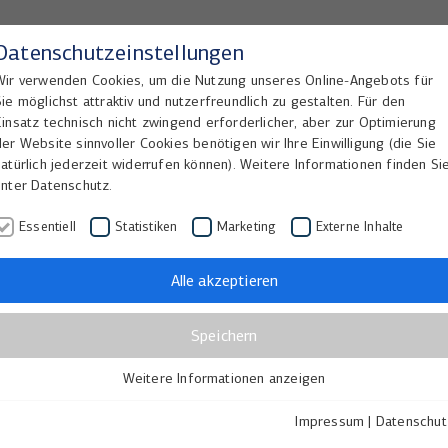
Datenschutzeinstellungen
Wir verwenden Cookies, um die Nutzung unseres Online-Angebots für
Sie möglichst attraktiv und nutzerfreundlich zu gestalten. Für den
Home
Lösungen
Referenzen
Einsatz technisch nicht zwingend erforderlicher, aber zur Optimierung
der Website sinnvoller Cookies benötigen wir Ihre Einwilligung (die Sie
natürlich jederzeit widerrufen können). Weitere Informationen finden Si
unter Datenschutz.
Essentiell
Statistiken
Marketing
Externe Inhalte
r und Mehr
Alle akzeptieren
Speichern
r Betreibern in
tutionellen
Weitere Informationen anzeigen
Essentiell
altung und
Essentielle Cookies werden für grundlegende Funktionen der
Impressum
|
Datenschut
ublikationen.
Webseite benötigt. Dadurch ist gewährleistet, dass die Webseite