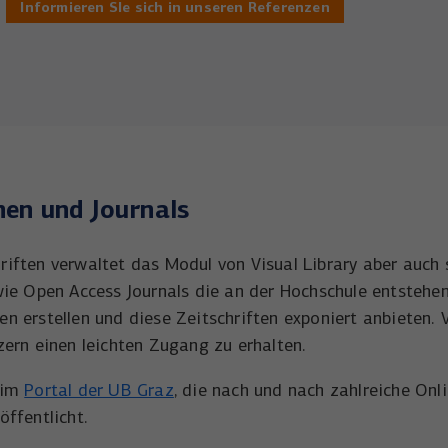
Informieren SIe sich in unseren Referenzen
Wird verwendet, um YouTube-Inhalte zu
Laufzeit
1 Tag
Zweck
entsperren.
Wird von Microsoft Bing Ads verwendet um
Zweck
Nutzer über Webseiten hinweg zu verfolgen.
nen und Journals
riften verwaltet das Modul von Visual Library aber auch
wie Open Access Journals die an der Hochschule entstehen
n erstellen und diese Zeitschriften exponiert anbieten. V
zern einen leichten Zugang zu erhalten.
 im
Portal der UB Graz
, die nach und nach zahlreiche Onl
öffentlicht.