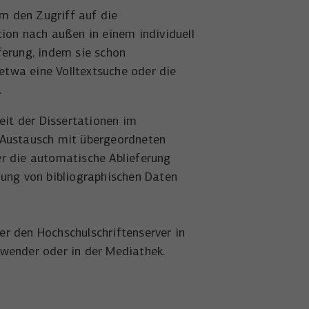
m den Zugriff auf die
tion nach außen in einem individuell
ferung, indem sie schon
etwa eine Volltextsuche oder die
.
it der Dissertationen im
m Austausch mit übergeordneten
er
die automatische Ablieferung
lung von bibliographischen Daten
er den Hochschulschriftenserver in
nwender oder in der Mediathek.