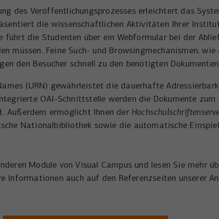
Name
wal_webinar_source
Externe Inhalte (von z.B. Videoplattformen, Social-Media-Plattformen
Laufzeit
3 Monate
g des Veröffentlichungsprozesses erleichtert das Syste
oder Google-Maps) werden standardmäßig blockiert. Wenn Cookies
ntiert die wissenschaftlichen Aktivitäten Ihrer Institu
Anbieter
Walter Nagel GmbH & Co. KG
von externen Medien akzeptiert werden, bedarf der Zugriff auf
Wird von Facebook/Meta genutzt, um den Erfolg
diese Inhalte keiner manuellen Einwilligung mehr.
 führt die Studenten über ein Webformular bei der Ablie
Zweck
von Werbeanzeigen zu messen und Nutzer zu
Laufzeit
30 Tage
llen müssen. Feine Such- und Browsingmechanismen, wie 
identifizieren.
Name
NID
Cookie-Informationen anzeigen
ngen den Besucher schnell zu den benötigten Dokumenten
Speichert die Besucher-Quelle für Webinar-
Zweck
Anmeldungen.
Anbieter
Google Maps
Name
_uetvid
ames (URN) gewährleistet die dauerhafte Adressierbarke
 integrierte OAI-Schnittstelle werden die Dokumente zu
Laufzeit
6 Monate
Anbieter
Microsoft Corporation
lt. Außerdem ermöglicht Ihnen der
Hochschulschriftenserv
Wird zum Entsperren von Google Maps-Inhalten
Laufzeit
1 Jahr
utsche Nationalbibliothek sowie die automatische Einspie
Zweck
verwendet.
Wird von Microsoft Bing Ads verwendet um
Zweck
Nutzer über Webseiten hinweg zu verfolgen.
Name
NID
 anderen Module von Visual Campus und lesen Sie mehr üb
ere Informationen auch auf den Referenzseiten unserer A
Anbieter
YouTube
Name
_uetsid
Laufzeit
6 Monate
Anbieter
Microsoft Corporation