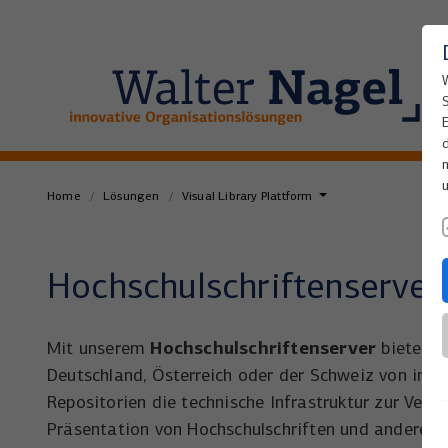
Home
Lösungen
Visual Library Plattform
Hochschulschriftenserve
Hochschulschriftenserver
Mit unserem
bieten wi
Deutschland, Österreich oder der Schweiz von insti
Repositorien die technische Infrastruktur zur Verw
Präsentation von Hochschulschriften und anderen P