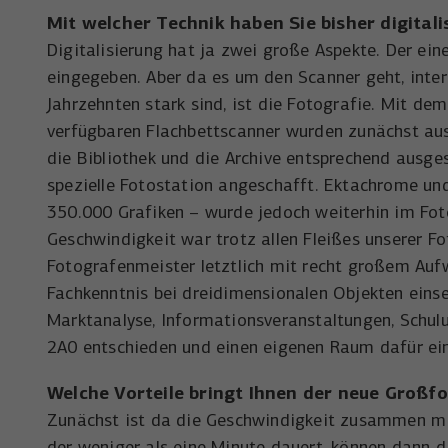
Mit welcher Technik haben Sie bisher digitali
Digitalisierung hat ja zwei große Aspekte. Der ei
eingegeben. Aber da es um den Scanner geht, intere
Jahrzehnten stark sind, ist die Fotografie. Mit de
verfügbaren Flachbettscanner wurden zunächst a
die Bibliothek und die Archive entsprechend ausg
spezielle Fotostation angeschafft. Ektachrome und
350.000 Grafiken – wurde jedoch weiterhin im Fot
Geschwindigkeit war trotz allen Fleißes unserer F
Fotografenmeister letztlich mit recht großem Au
Fachkenntnis bei dreidimensionalen Objekten einse
Marktanalyse, Informationsveranstaltungen, Schulu
2A0 entschieden und einen eigenen Raum dafür ein
Welche Vorteile bringt Ihnen der neue
Großfo
Zunächst ist da die Geschwindigkeit zusammen mit
der weniger als eine Minute dauert, können dann die