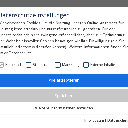
Datenschutzeinstellungen
Wir verwenden Cookies, um die Nutzung unseres Online-Angebots für
Sie möglichst attraktiv und nutzerfreundlich zu gestalten. Für den
Home
Lösungen
Referenzen
Einsatz technisch nicht zwingend erforderlicher, aber zur Optimierung
der Website sinnvoller Cookies benötigen wir Ihre Einwilligung (die Sie
natürlich jederzeit widerrufen können). Weitere Informationen finden Si
unter Datenschutz.
Essentiell
Statistiken
Marketing
Externe Inhalte
Alle akzeptieren
Speichern
Weitere Informationen anzeigen
Essentiell
Essentielle Cookies werden für grundlegende Funktionen der
Impressum
|
Datenschut
Webseite benötigt. Dadurch ist gewährleistet, dass die Webseite