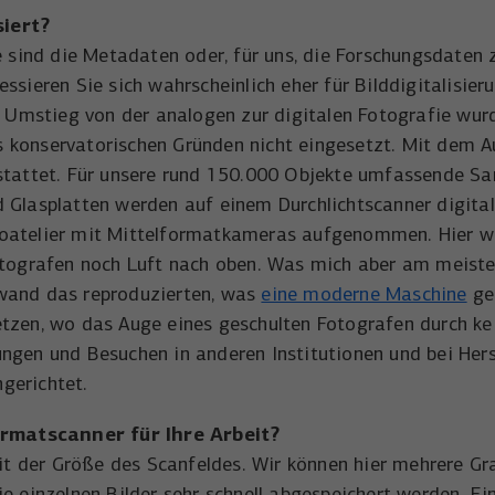
Name
wal_webinar_source
Externe Inhalte (von z.B. Videoplattformen, Social-Media-Plattformen
Laufzeit
3 Monate
siert?
oder Google-Maps) werden standardmäßig blockiert. Wenn Cookies
Anbieter
Walter Nagel GmbH & Co. KG
ne sind die Metadaten oder, für uns, die Forschungsdate
von externen Medien akzeptiert werden, bedarf der Zugriff auf
Wird von Facebook/Meta genutzt, um den Erfolg
diese Inhalte keiner manuellen Einwilligung mehr.
ssieren Sie sich wahrscheinlich eher für Bilddigitalisier
Zweck
von Werbeanzeigen zu messen und Nutzer zu
Laufzeit
30 Tage
m Umstieg von der analogen zur digitalen Fotografie wurd
identifizieren.
Name
NID
Cookie-Informationen anzeigen
us konservatorischen Gründen nicht eingesetzt. Mit de
Speichert die Besucher-Quelle für Webinar-
Zweck
Anmeldungen.
estattet. Für unsere rund 150.000 Objekte umfassende 
Anbieter
Google Maps
Name
_uetvid
 Glasplatten werden auf einem Durchlichtscanner digitali
Laufzeit
6 Monate
oatelier mit Mittelformatkameras aufgenommen. Hier war
Anbieter
Microsoft Corporation
otografen noch Luft nach oben. Was mich aber am meiste
Wird zum Entsperren von Google Maps-Inhalten
Laufzeit
1 Jahr
Zweck
fwand das reproduzierten, was
eine moderne Maschine
gen
verwendet.
tzen, wo das Auge eines geschulten Fotografen durch kei
Wird von Microsoft Bing Ads verwendet um
Zweck
ngen und Besuchen in anderen Institutionen und bei Hers
Nutzer über Webseiten hinweg zu verfolgen.
Name
NID
gerichtet.
Anbieter
YouTube
Name
_uetsid
rmatscanner
für Ihre Arbeit?
Laufzeit
6 Monate
 der Größe des Scanfeldes. Wir können hier mehrere Gr
Anbieter
Microsoft Corporation
 einzelnen Bilder sehr schnell abgespeichert werden. Ein 