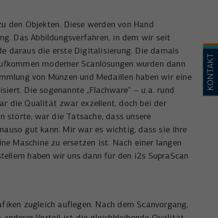
n zu den Objekten. Diese werden von Hand
ung. Das Abbildungsverfahren, in dem wir seit
e daraus die erste Digitalisierung. Die damals
KONTAKT
m Aufkommen moderner Scanlösungen wurden dann
Sammlung von Münzen und Medaillen haben wir eine
siert. Die sogenannte „Flachware“ – u.a. rund
 die Qualität zwar exzellent, doch bei der
n störte, war die Tatsache, dass unsere
auso gut kann. Mir war es wichtig, dass sie ihre
ne Maschine zu ersetzen ist. Nach einer langen
tellern haben wir uns dann für den i2s SupraScan
afiken zugleich auflegen. Nach dem Scanvorgang,
anderer Vorteil ist die gleichbleibende Qualität,