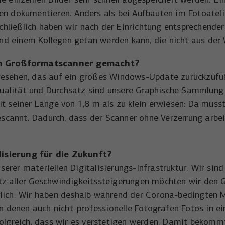
Wird verwendet, um YouTube-Inhalte zu
Laufzeit
1 Tag
Zweck
en dokumentieren. Anders als bei Aufbauten im Fotoatel
entsperren.
 Schließlich haben wir nach der Einrichtung entsprechend
Wird von Microsoft Bing Ads verwendet um
Zweck
n und einem Kollegen getan werden kann, die nicht aus de
Nutzer über Webseiten hinweg zu verfolgen.
em Großformatscanner gemacht?
gesehen, das auf ein großes Windows-Update zurückzufüh
alität und Durchsatz sind unsere Graphische Sammlung un
t seiner Länge von 1,8 m als zu klein erwiesen: Da musste
gescannt. Dadurch, dass der Scanner ohne Verzerrung arb
lisierung
für die Zukunft?
rer materiellen Digitalisierungs-Infrastruktur. Wir sind
tz aller Geschwindigkeitssteigerungen möchten wir den
glich. Wir haben deshalb während der Corona-bedingten M
an denen auch nicht-professionelle Fotografen Fotos in e
folgreich, dass wir es verstetigen werden. Damit bekommt