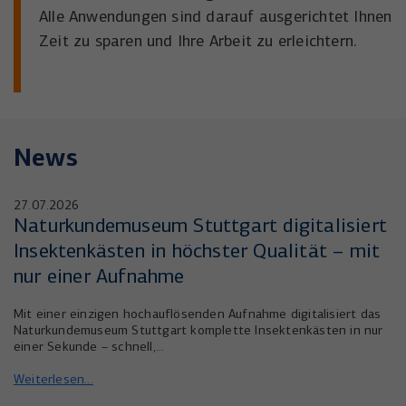
Anbieter
YouTube
Alle Anwendungen sind darauf ausgerichtet Ihnen
Name
_uetsid
Zeit zu sparen und Ihre Arbeit zu erleichtern.
Laufzeit
6 Monate
Anbieter
Microsoft Corporation
Wird verwendet, um YouTube-Inhalte zu
Laufzeit
Zweck
1 Tag
entsperren.
Wird von Microsoft Bing Ads verwendet
News
Zweck
um Nutzer über Webseiten hinweg zu
verfolgen.
27.07.2026
Naturkundemuseum Stuttgart digitalisiert
Insektenkästen in höchster Qualität – mit
nur einer Aufnahme
Mit einer einzigen hochauflösenden Aufnahme digitalisiert das
Naturkundemuseum Stuttgart komplette Insektenkästen in nur
einer Sekunde – schnell,…
Weiterlesen...