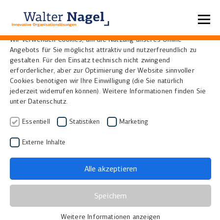
Datenschutzeinstellungen
Wir verwenden Cookies, um die Nutzung unseres Online-
Angebots für Sie möglichst attraktiv und nutzerfreundlich zu
gestalten. Für den Einsatz technisch nicht zwingend
Kulturgutdigitalisierung in
erforderlicher, aber zur Optimierung der Website sinnvoller
Cookies benötigen wir Ihre Einwilligung (die Sie natürlich
höchster Bildqualität
jederzeit widerrufen können). Weitere Informationen finden Sie
unter Datenschutz.
Bei der Digitalisierung von Kunstwerken und
Essentiell
Statistiken
Marketing
historischen Dokumenten ist Phase One für
seine herausragende Bildqualität bekannt.
Externe Inhalte
Mehr zu Phase One
Alle akzeptieren
Speichern
Weitere Informationen anzeigen