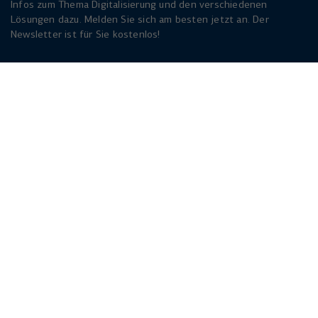
Infos zum Thema Digitalisierung und den verschiedenen
Lösungen dazu. Melden Sie sich am besten jetzt an. Der
Newsletter ist für Sie kostenlos!
Jetzt anmelden
Herforder Straße 249
33818 Leopoldshöhe
info(at)walternagel.de
Tel.
+49 521 92479 - 0
© Walter Nagel 2026