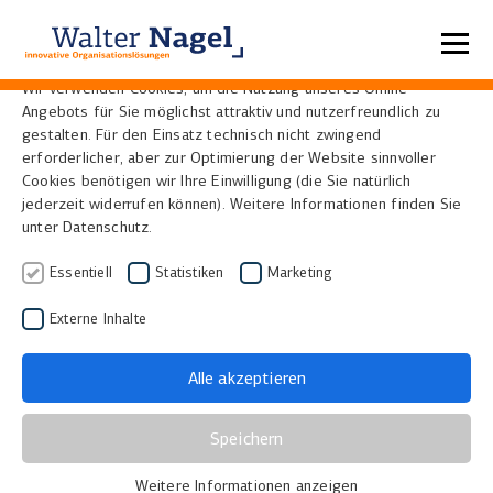
Datenschutzeinstellungen
Wir verwenden Cookies, um die Nutzung unseres Online-
Angebots für Sie möglichst attraktiv und nutzerfreundlich zu
Home
Lösungen
gestalten. Für den Einsatz technisch nicht zwingend
erforderlicher, aber zur Optimierung der Website sinnvoller
Cookies benötigen wir Ihre Einwilligung (die Sie natürlich
Unsere Lösungen
jederzeit widerrufen können). Weitere Informationen finden Sie
unter Datenschutz.
Essentiell
Statistiken
Marketing
Scanner
Externe Inhalte
Alle akzeptieren
Alle Scannermodelle
Buchscanner
Speichern
Archivscanner
Weitere Informationen anzeigen