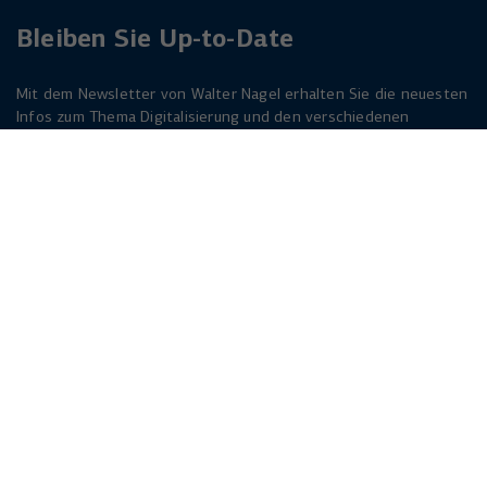
Bleiben Sie Up-to-Date
Mit dem Newsletter von Walter Nagel erhalten Sie die neuesten
Infos zum Thema Digitalisierung und den verschiedenen
Lösungen dazu. Melden Sie sich am besten jetzt an. Der
Newsletter ist für Sie kostenlos!
Jetzt anmelden
Herforder Straße 249
33818 Leopoldshöhe
info(at)walternagel.de