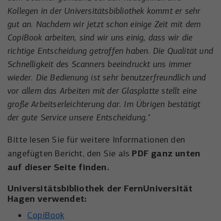
der Besucher die Website nutzt.
Kollegen in der Universitätsbibliothek kommt er sehr
Anbieter
Meta Platforms, Inc.
Externe Inhalte
gut an. Nachdem wir jetzt schon einige Zeit mit dem
Name
wal_webinar_source
Externe Inhalte (von z.B. Videoplattformen, Social-Media-
CopiBook arbeiten, sind wir uns einig, dass wir die
Laufzeit
3 Monate
Plattformen oder Google-Maps) werden standardmäßig
richtige Entscheidung getroffen haben. Die Qualität und
Anbieter
Walter Nagel GmbH & Co. KG
blockiert. Wenn Cookies von externen Medien akzeptiert
Wird von Facebook/Meta genutzt, um den
Schnelligkeit des Scanners beeindruckt uns immer
werden, bedarf der Zugriff auf diese Inhalte keiner
Zweck
Erfolg von Werbeanzeigen zu messen und
Laufzeit
30 Tage
wieder. Die Bedienung ist sehr benutzerfreundlich und
manuellen Einwilligung mehr.
Nutzer zu identifizieren.
vor allem das Arbeiten mit der Glasplatte stellt eine
Speichert die Besucher-Quelle für
Name
Cookie-Informationen anzeigen
NID
Zweck
große Arbeitserleichterung dar. Im Übrigen bestätigt
Webinar-Anmeldungen.
Name
_uetvid
der gute Service unsere Entscheidung."
Anbieter
Google Maps
Anbieter
Microsoft Corporation
Bitte lesen Sie für weitere Informationen den
Laufzeit
6 Monate
PDF ganz unten
angefügten Bericht, den Sie als
Laufzeit
1 Jahr
Wird zum Entsperren von Google Maps-
auf dieser Seite finden.
Zweck
Inhalten verwendet.
Wird von Microsoft Bing Ads verwendet
Universitätsbibliothek der FernUniversität
Zweck
um Nutzer über Webseiten hinweg zu
Hagen verwendet:
verfolgen.
Name
NID
CopiBook