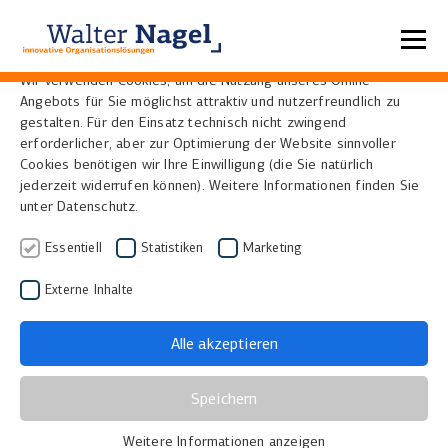
Datenschutzeinstellungen
Wir verwenden Cookies, um die Nutzung unseres Online-
Angebots für Sie möglichst attraktiv und nutzerfreundlich zu
Home
Referenzen
gestalten. Für den Einsatz technisch nicht zwingend
erforderlicher, aber zur Optimierung der Website sinnvoller
Cookies benötigen wir Ihre Einwilligung (die Sie natürlich
jederzeit widerrufen können). Weitere Informationen finden Sie
unter Datenschutz.
Essentiell
Statistiken
Marketing
Externe Inhalte
Alle akzeptieren
Universitätsbibliothek der
Speichern
FernUniversität Hagen
Weitere Informationen anzeigen