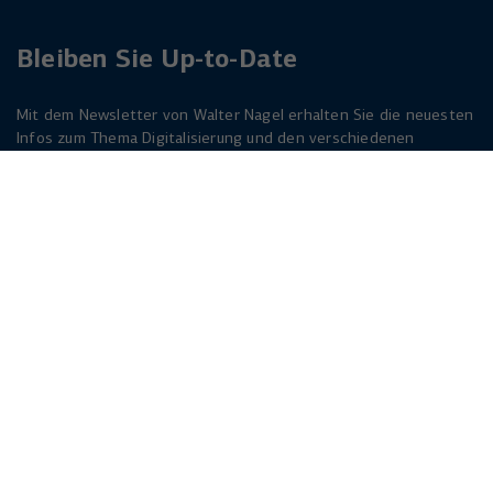
Bleiben Sie Up-to-Date
Mit dem Newsletter von Walter Nagel erhalten Sie die neuesten
Infos zum Thema Digitalisierung und den verschiedenen
Lösungen dazu. Melden Sie sich am besten jetzt an. Der
Newsletter ist für Sie kostenlos!
Jetzt anmelden
Herforder Straße 249
33818 Leopoldshöhe