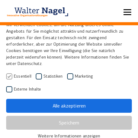
Datenschutzeinstellungen
Wir verwenden Cookies, um die Nutzung unseres Online-
Angebots für Sie möglichst attraktiv und nutzerfreundlich zu
gestalten. Für den Einsatz technisch nicht zwingend
erforderlicher, aber zur Optimierung der Website sinnvoller
Cookies benötigen wir Ihre Einwilligung (die Sie natürlich
Hybrider
jederzeit widerrufen können). Weitere Informationen finden Sie
unter Datenschutz.
Scanarbeitsplatz –
Essentiell
Statistiken
Marketing
Massendigitalisierung
Externe Inhalte
fragiler Vorlagen
Alle akzeptieren
Zusammen mit verschiedenen großen
Speichern
Archiven haben wir den hybriden
Scanarbeitsplatz entwickelt. Nach jahrelanger
Weitere Informationen anzeigen