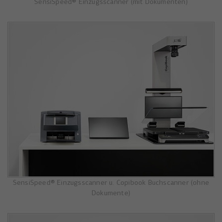
SensiSpeed® Einzugsscanner (mit Dokumenten)
SensiSpeed® Einzugsscanner u. Copibook Buchscanner (ohne
Dokumente)