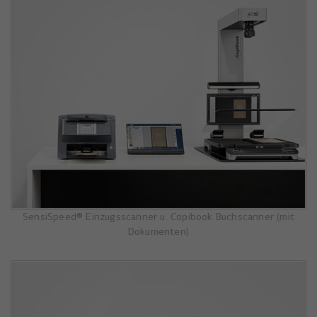
SensiSpeed® Einzugsscanner u. Copibook Buchscanner (mit
Dokumenten)