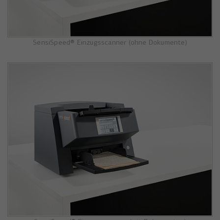
SensiSpeed® Einzugsscanner (ohne Dokumente)