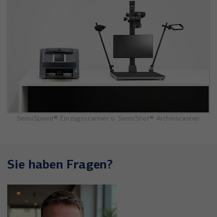
SensiSpeed® Einzugsscanner u. SensiShot® Archivscanner
Sie haben Fragen?