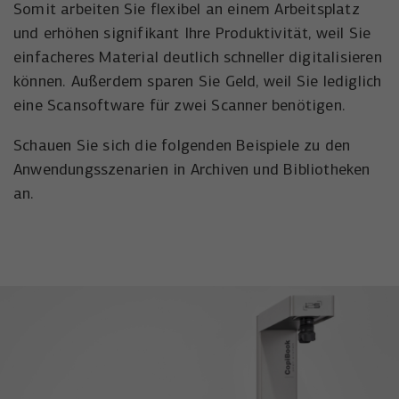
Anbieter
YouTube
Somit arbeiten Sie flexibel an einem Arbeitsplatz
Name
_uetsid
und erhöhen signifikant Ihre Produktivität, weil Sie
Laufzeit
6 Monate
Anbieter
Microsoft Corporation
einfacheres Material deutlich schneller digitalisieren
können. Außerdem sparen Sie Geld, weil Sie lediglich
Wird verwendet, um YouTube-Inhalte zu
Laufzeit
Zweck
1 Tag
entsperren.
eine Scansoftware für zwei Scanner benötigen.
Wird von Microsoft Bing Ads verwendet
Schauen Sie sich die folgenden Beispiele zu den
Zweck
um Nutzer über Webseiten hinweg zu
Anwendungsszenarien in Archiven und Bibliotheken
verfolgen.
an.