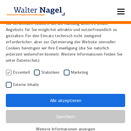
Datenschutzeinstellungen
Wir verwenden Cookies, um die Nutzung unseres Online-
Angebots für Sie möglichst attraktiv und nutzerfreundlich zu
Home
Referenzen
gestalten. Für den Einsatz technisch nicht zwingend
erforderlicher, aber zur Optimierung der Website sinnvoller
Cookies benötigen wir Ihre Einwilligung (die Sie natürlich
jederzeit widerrufen können). Weitere Informationen finden Sie
unter Datenschutz.
Essentiell
Statistiken
Marketing
Externe Inhalte
Alle akzeptieren
OBVSG
Speichern
Seit Anfang 2013 bietet die
Österreichische
Weitere Informationen anzeigen