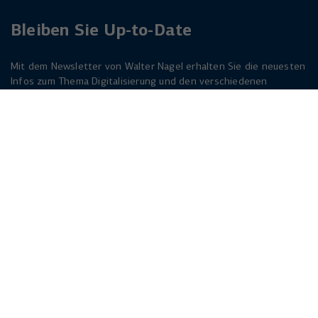
Bleiben Sie Up-to-Date
Mit dem Newsletter von Walter Nagel erhalten Sie die neuesten
Infos zum Thema Digitalisierung und den verschiedenen
Lösungen dazu. Melden Sie sich am besten jetzt an. Der
Newsletter ist für Sie kostenlos!
Jetzt anmelden
Herforder Straße 249
33818 Leopoldshöhe