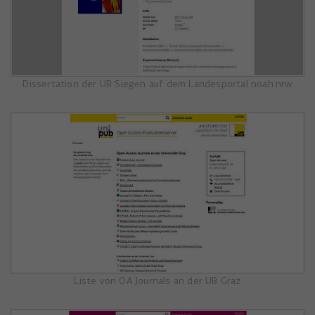
Dissertation der UB Siegen auf dem Landesportal noah.nrw
Liste von OA Journals an der UB Graz