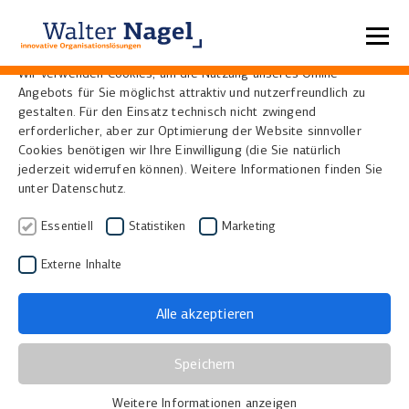
Datenschutzeinstellungen
Wir verwenden Cookies, um die Nutzung unseres Online-
Angebots für Sie möglichst attraktiv und nutzerfreundlich zu
Home
Lösungen
Visual Library Plattform
Publikationsserver
gestalten. Für den Einsatz technisch nicht zwingend
erforderlicher, aber zur Optimierung der Website sinnvoller
Cookies benötigen wir Ihre Einwilligung (die Sie natürlich
Open Access
jederzeit widerrufen können). Weitere Informationen finden Sie
unter Datenschutz.
Publikationsserver mit
Essentiell
Statistiken
Marketing
Visual Library
Externe Inhalte
Auf Basis der Visual Library Softwareplattform
Alle akzeptieren
werden zahlreiche Geschäftsgänge abgewickelt, die
besonders für Hochschulbibliotheken in Deutschland,
Speichern
Österreich und der Schweiz interessant sind. Darum
haben wir diese unter dem Namen "Visual Campus"
Weitere Informationen anzeigen