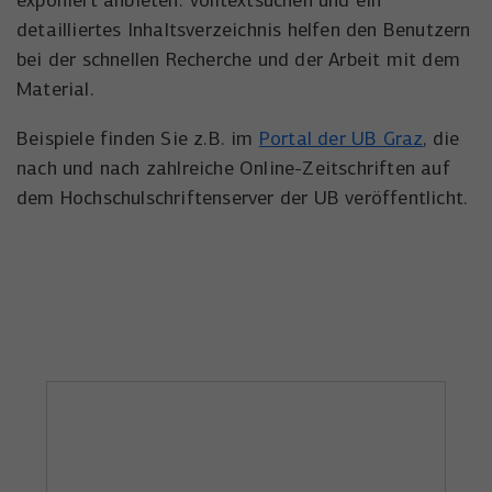
exponiert anbieten. Volltextsuchen und ein
Anbieter
YouTube
Name
_uetsid
detailliertes Inhaltsverzeichnis helfen den Benutzern
Laufzeit
6 Monate
bei der schnellen Recherche und der Arbeit mit dem
Anbieter
Microsoft Corporation
Material.
Wird verwendet, um YouTube-Inhalte zu
Laufzeit
Zweck
1 Tag
entsperren.
Beispiele finden Sie z.B. im
Portal der UB Graz
, die
Wird von Microsoft Bing Ads verwendet
nach und nach zahlreiche Online-Zeitschriften auf
Zweck
um Nutzer über Webseiten hinweg zu
dem Hochschulschriftenserver der UB veröffentlicht.
verfolgen.