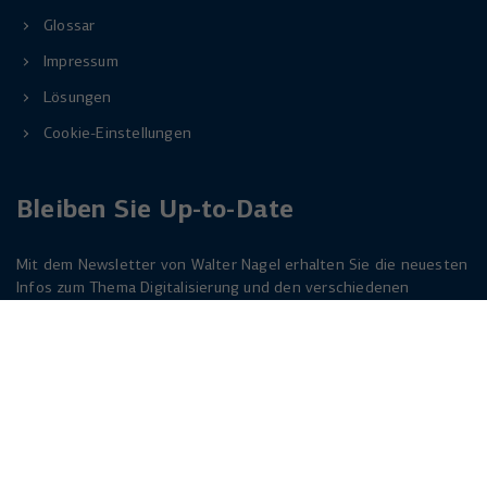
Glossar
Impressum
Lösungen
Cookie-Einstellungen
Bleiben Sie Up-to-Date
Mit dem Newsletter von Walter Nagel erhalten Sie die neuesten
Infos zum Thema Digitalisierung und den verschiedenen
Lösungen dazu. Melden Sie sich am besten jetzt an. Der
Newsletter ist für Sie kostenlos!
Jetzt anmelden