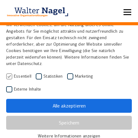
Datenschutzeinstellungen
Wir verwenden Cookies, um die Nutzung unseres Online-
Angebots für Sie möglichst attraktiv und nutzerfreundlich zu
Home
Referenzen
gestalten. Für den Einsatz technisch nicht zwingend
erforderlicher, aber zur Optimierung der Website sinnvoller
Cookies benötigen wir Ihre Einwilligung (die Sie natürlich
jederzeit widerrufen können). Weitere Informationen finden Sie
unter Datenschutz.
Essentiell
Statistiken
Marketing
Externe Inhalte
Alle akzeptieren
Universitäts- und
Speichern
Stadtbibliothek Köln
Weitere Informationen anzeigen