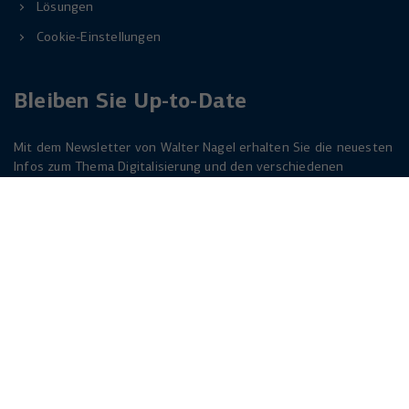
Lösungen
Cookie-Einstellungen
Bleiben Sie Up-to-Date
Mit dem Newsletter von Walter Nagel erhalten Sie die neuesten
Infos zum Thema Digitalisierung und den verschiedenen
Lösungen dazu. Melden Sie sich am besten jetzt an. Der
Newsletter ist für Sie kostenlos!
Jetzt anmelden