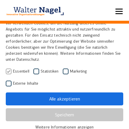
Datenschutzeinstellungen
Wir verwenden Cookies, um die Nutzung unseres Online-
Angebots für Sie möglichst attraktiv und nutzerfreundlich zu
Home
Lösungen
Scanner
gestalten. Für den Einsatz technisch nicht zwingend
erforderlicher, aber zur Optimierung der Website sinnvoller
Cookies benötigen wir Ihre Einwilligung (die Sie natürlich
​Qidenus Smart
jederzeit widerrufen können). Weitere Informationen finden Sie
unter Datenschutz.
Buchscanner
Essentiell
Statistiken
Marketing
Der Qidenus Smart Buchscanner bietet Ihnen als
Externe Inhalte
führender manueller Scanner eine exzellente
Bildqualität bei maximaler Produktivität, hoher
Alle akzeptieren
Geschwindigkeit und einfacher Bedienbarkeit.
Speziell für Ihre individuelle Nutzung entwickelt,
Speichern
ermöglicht Ihnen der Scanner jederzeit volle
Weitere Informationen anzeigen
Kontrolle und höchste Flexibilität: Die 100° V-