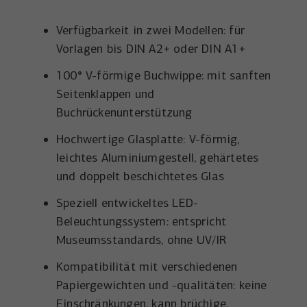
Anbieter
YouTube
Name
_uetsid
Verfügbarkeit in zwei Modellen: für
Laufzeit
6 Monate
Anbieter
Microsoft Corporation
Vorlagen bis DIN A2+ oder DIN A1+​
Wird verwendet, um YouTube-Inhalte zu
Laufzeit
Zweck
1 Tag
100° V-förmige Buchwippe: mit sanften
entsperren.
Seitenklappen und
Wird von Microsoft Bing Ads verwendet
Buchrückenunterstützung​
Zweck
um Nutzer über Webseiten hinweg zu
verfolgen.
Hochwertige Glasplatte: V-förmig,
leichtes Aluminiumgestell, gehärtetes
und doppelt beschichtetes Glas
Speziell entwickeltes LED-
Beleuchtungssystem: entspricht
Museumsstandards, ohne UV/IR
Kompatibilität mit verschiedenen
Papiergewichten und -qualitäten: keine
Einschränkungen, kann brüchige,