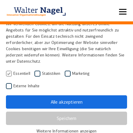
Datenschutzeinstellungen
Wir verwenden Cookies, um die Nutzung unseres Online-
Angebots für Sie möglichst attraktiv und nutzerfreundlich zu
Home
Glossar
Multispektralfotografie
gestalten. Für den Einsatz technisch nicht zwingend
erforderlicher, aber zur Optimierung der Website sinnvoller
Cookies benötigen wir Ihre Einwilligung (die Sie natürlich
Multispektralfotografie
jederzeit widerrufen können). Weitere Informationen finden Sie
unter Datenschutz.
(MSI)
Essentiell
Statistiken
Marketing
Multispektralfotografie (MSI)
, englisch
Externe Inhalte
Multispectral Imaging, bezeichnet ein bildgebendes
Verfahren, bei dem ein Objekt in mehreren
Alle akzeptieren
Wellenlängenbereichen des Lichts aufgenommen
wird. Neben dem sichtbaren Licht kommen dabei
Speichern
unter anderem ultraviolettes (UV) und infrarotes (IR)
Weitere Informationen anzeigen
Licht zum Einsatz.