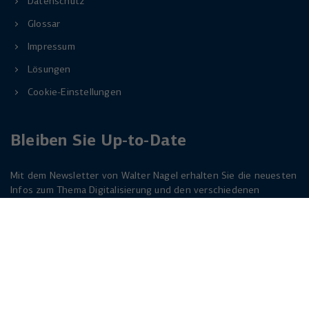
Datenschutz
Glossar
Impressum
Lösungen
Cookie-Einstellungen
Bleiben Sie Up-to-Date
Mit dem Newsletter von Walter Nagel erhalten Sie die neuesten
Infos zum Thema Digitalisierung und den verschiedenen
Lösungen dazu. Melden Sie sich am besten jetzt an. Der
Newsletter ist für Sie kostenlos!
Jetzt anmelden