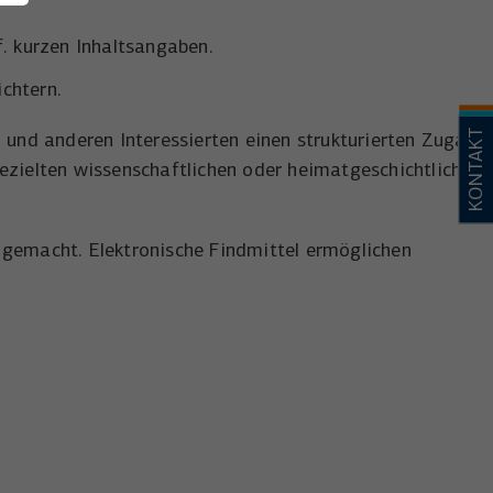
f. kurzen Inhaltsangaben.
ichtern.
KONTAKT
n und anderen Interessierten einen strukturierten Zugang
ezielten wissenschaftlichen oder heimatgeschichtlichen
 gemacht. Elektronische Findmittel ermöglichen