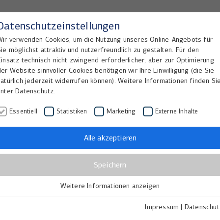
Datenschutzeinstellungen
Wir verwenden Cookies, um die Nutzung unseres Online-Angebots für
Sie möglichst attraktiv und nutzerfreundlich zu gestalten. Für den
Home
Lösungen
Referenzen
Einsatz technisch nicht zwingend erforderlicher, aber zur Optimierung
der Website sinnvoller Cookies benötigen wir Ihre Einwilligung (die Sie
natürlich jederzeit widerrufen können). Weitere Informationen finden Si
unter Datenschutz.
Essentiell
Statistiken
Marketing
Externe Inhalte
Alle akzeptieren
alische Bestände systematisch erschließt und Nutzern eine
 in Archiven und erleichtert den Zugang zu historischen Q
Speichern
 folgende Elemente:
Weitere Informationen anzeigen
Essentiell
nd, oft mit historischen Hintergrundinformationen.
Essentielle Cookies werden für grundlegende Funktionen der
Impressum
|
Datenschut
Webseite benötigt. Dadurch ist gewährleistet, dass die Webseite