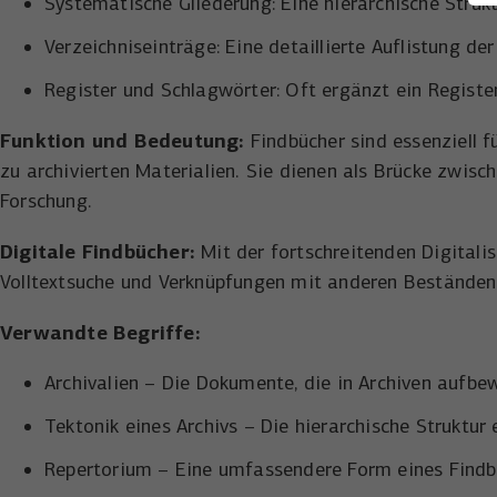
Systematische Gliederung: Eine hierarchische Strukt
Verzeichniseinträge: Eine detaillierte Auflistung de
Register und Schlagwörter: Oft ergänzt ein Register
Funktion und Bedeutung:
Findbücher sind essenziell f
zu archivierten Materialien. Sie dienen als Brücke zwi
Forschung.
Digitale Findbücher:
Mit der fortschreitenden Digitali
Volltextsuche und Verknüpfungen mit anderen Beständen,
Verwandte Begriffe:
Archivalien – Die Dokumente, die in Archiven aufbe
Tektonik eines Archivs – Die hierarchische Struktur 
Repertorium – Eine umfassendere Form eines Findb