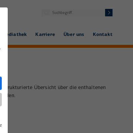
Mediathek
Karriere
Über uns
Kontakt
e
 strukturierte Übersicht über die enthaltenen
uellen.
z