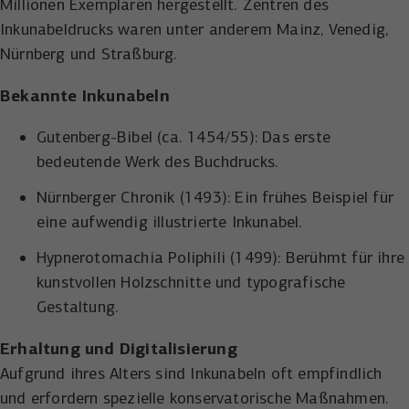
Millionen Exemplaren hergestellt. Zentren des
der Besucher die Website nutzt.
Inkunabeldrucks waren unter anderem Mainz, Venedig,
Anbieter
Meta Platforms, Inc.
Externe Inhalte
Nürnberg und Straßburg.
Name
wal_webinar_source
Externe Inhalte (von z.B. Videoplattformen, Social-Media-
Laufzeit
3 Monate
Plattformen oder Google-Maps) werden standardmäßig
Bekannte Inkunabeln
Anbieter
Walter Nagel GmbH & Co. KG
blockiert. Wenn Cookies von externen Medien akzeptiert
Wird von Facebook/Meta genutzt, um den
werden, bedarf der Zugriff auf diese Inhalte keiner
Zweck
Erfolg von Werbeanzeigen zu messen und
Gutenberg-Bibel (ca. 1454/55): Das erste
Laufzeit
30 Tage
manuellen Einwilligung mehr.
Nutzer zu identifizieren.
bedeutende Werk des Buchdrucks.
Speichert die Besucher-Quelle für
Name
Cookie-Informationen anzeigen
NID
Zweck
Nürnberger Chronik (1493): Ein frühes Beispiel für
Webinar-Anmeldungen.
Name
_uetvid
eine aufwendig illustrierte Inkunabel.
Anbieter
Google Maps
Anbieter
Microsoft Corporation
Hypnerotomachia Poliphili (1499): Berühmt für ihre
Laufzeit
6 Monate
kunstvollen Holzschnitte und typografische
Laufzeit
1 Jahr
Wird zum Entsperren von Google Maps-
Gestaltung.
Zweck
Inhalten verwendet.
Wird von Microsoft Bing Ads verwendet
Erhaltung und Digitalisierung
Zweck
um Nutzer über Webseiten hinweg zu
verfolgen.
Aufgrund ihres Alters sind Inkunabeln oft empfindlich
Name
NID
und erfordern spezielle konservatorische Maßnahmen.