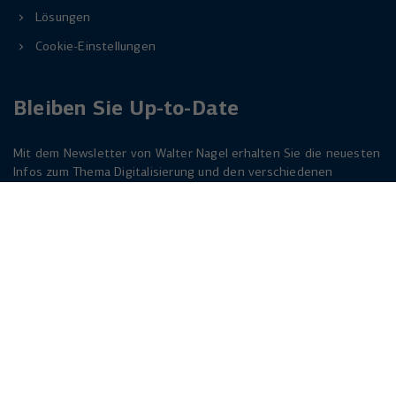
Lösungen
Cookie-Einstellungen
Bleiben Sie Up-to-Date
Mit dem Newsletter von Walter Nagel erhalten Sie die neuesten
Infos zum Thema Digitalisierung und den verschiedenen
Lösungen dazu. Melden Sie sich am besten jetzt an. Der
Newsletter ist für Sie kostenlos!
Jetzt anmelden