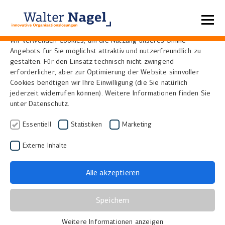
Datenschutzeinstellungen
Wir verwenden Cookies, um die Nutzung unseres Online-
Angebots für Sie möglichst attraktiv und nutzerfreundlich zu
Home
Glossar
Inkunabeln
gestalten. Für den Einsatz technisch nicht zwingend
Inkunabeln
erforderlicher, aber zur Optimierung der Website sinnvoller
Cookies benötigen wir Ihre Einwilligung (die Sie natürlich
jederzeit widerrufen können). Weitere Informationen finden Sie
unter Datenschutz.
Definition
Inkunabeln (lat. incunabula, „Windeln“ oder „Wiege“) sind
Essentiell
Statistiken
Marketing
die frühesten gedruckten Bücher aus der Zeit vor dem
Externe Inhalte
Jahr 1501. Sie markieren die Anfänge des Buchdrucks
mit beweglichen Lettern, der durch Johannes Gutenberg
Alle akzeptieren
Mitte des 15. Jahrhunderts revolutioniert wurde.
Merkmale von Inkunabeln
Speichern
Drucktechnik: Meist im Hochdruckverfahren mit
Weitere Informationen anzeigen