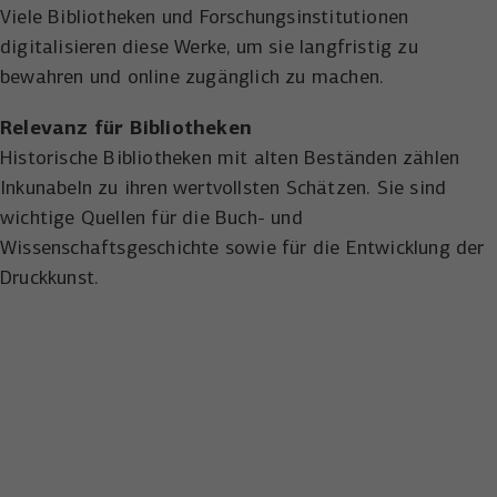
Anbieter
YouTube
Viele Bibliotheken und Forschungsinstitutionen
Name
_uetsid
digitalisieren diese Werke, um sie langfristig zu
Laufzeit
6 Monate
Anbieter
Microsoft Corporation
bewahren und online zugänglich zu machen.
Wird verwendet, um YouTube-Inhalte zu
Laufzeit
Zweck
1 Tag
Relevanz für Bibliotheken
entsperren.
Historische Bibliotheken mit alten Beständen zählen
Wird von Microsoft Bing Ads verwendet
Inkunabeln zu ihren wertvollsten Schätzen. Sie sind
Zweck
um Nutzer über Webseiten hinweg zu
verfolgen.
wichtige Quellen für die Buch- und
Wissenschaftsgeschichte sowie für die Entwicklung der
Druckkunst.