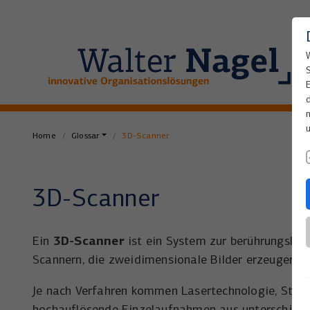
Home
Glossar
3D-Scanner
3D-Scanner
3D-Scanner
Ein
ist ein System zur berührungslos
Scannern, die zweidimensionale Bilder erzeugen, er
Je nach Verfahren kommen Lasertechnologie, Strei
hochauflösende Einzelaufnahmen aus unterschiedli