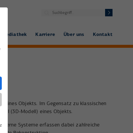
Mediathek
Karriere
Über uns
Kontakt
e
r eines Objekts. Im Gegensatz zu klassischen
dell (3D-Modell) eines Objekts.
Moderne Systeme erfassen dabei zahlreiche
z
itale Rekonstruktion.