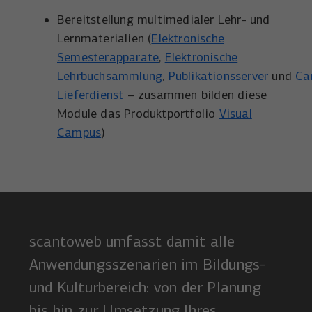
Bereitstellung multimedialer Lehr- und
Lernmaterialien (
Elektronische
Semesterapparate
,
Elektronische
Lehrbuchsammlung
,
Publikationsserver
und
Ca
Lieferdienst
– zusammen bilden diese
Module das Produktportfolio
Visual
Campus
)
scantoweb umfasst damit alle
Anwendungsszenarien im Bildungs-
und Kulturbereich: von der Planung
bis hin zur Umsetzung Ihres