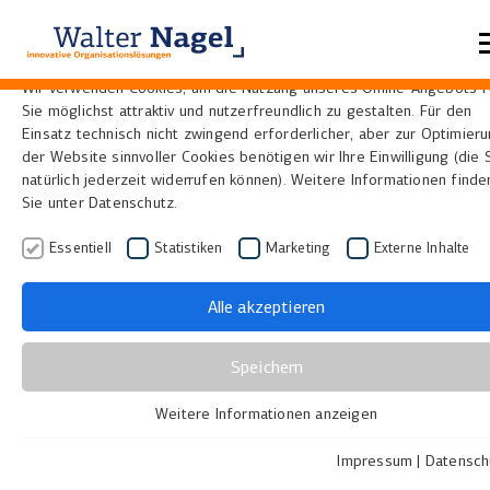
Datenschutzeinstellungen
Wir verwenden Cookies, um die Nutzung unseres Online-Angebots f
Sie möglichst attraktiv und nutzerfreundlich zu gestalten. Für den
Home
Lösungen
Visual Library Plattform
Einsatz technisch nicht zwingend erforderlicher, aber zur Optimier
der Website sinnvoller Cookies benötigen wir Ihre Einwilligung (die 
natürlich jederzeit widerrufen können). Weitere Informationen finde
scantoweb: schnell,
Sie unter Datenschutz.
unkompliziert,
Essentiell
Statistiken
Marketing
Externe Inhalte
multifunktionell,
Alle akzeptieren
kostensparend
Speichern
Als Bildungs- oder Kultureinrichtung in Deutschland,
Weitere Informationen anzeigen
Essentiell
Österreich oder der Schweiz möchten Sie ihren
Essentielle Cookies werden für grundlegende Funktionen der
Nutzern eine optimale Arbeitsumgebung bieten.
Impressum
|
Datensch
Webseite benötigt. Dadurch ist gewährleistet, dass die Webseite