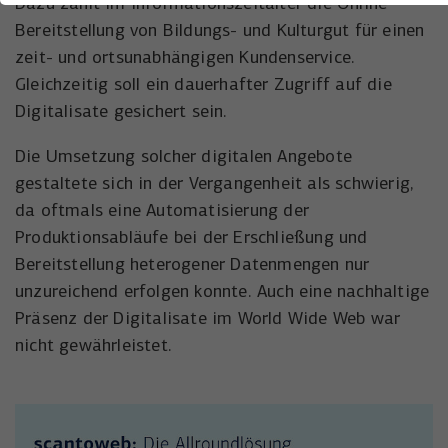
Dazu zählt im Informationszeitalter die Online
einwandfrei funktioniert.
Bereitstellung von Bildungs- und Kulturgut für einen
Name
Cookie-Informationen anzeigen
cookie_optin
zeit- und ortsunabhängigen Kundenservice.
Gleichzeitig soll ein dauerhafter Zugriff auf die
Anbieter
Walternagel
Statistiken
Digitalisate gesichert sein.
Statistik Cookies erfassen Informationen anonym. Diese
Laufzeit
1 Jahr
Informationen helfen uns zu verstehen, wie unsere Besucher
Die Umsetzung solcher digitalen Angebote
unsere Website nutzen.
gestaltete sich in der Vergangenheit als schwierig,
Speichert die Einstellungen der Besucher, die
Zweck
in der Cookie Box ausgewählt wurden.
da oftmals eine Automatisierung der
Name
Cookie-Informationen anzeigen
_ga,_gat,_gid
Produktionsabläufe bei der Erschließung und
Anbieter
Google LLC
Bereitstellung heterogener Datenmengen nur
Marketing
unzureichend erfolgen konnte. Auch eine nachhaltige
Marketing-Cookies werden von Drittanbietern oder Publishern
Laufzeit
1 Jahr
Präsenz der Digitalisate im World Wide Web war
verwendet, um Besuchern auf Webseiten zu folgen und
personalisierte Anzeigen anzuzeigen.
nicht gewährleistet.
Cookie von Google für Website-Analysen.
Zweck
Erzeugt statistische Daten darüber, wie der
Name
Cookie-Informationen anzeigen
_fbp
Besucher die Website nutzt.
Anbieter
Meta Platforms, Inc.
Externe Inhalte