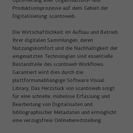
Optimierung aller Organisations- und
Wird verwendet, um YouTube-Inhalte zu
Laufzeit
1 Tag
Zweck
Produktionsprozesse auf dem Gebiet der
entsperren.
Digitalisierung: scantoweb.
Wird von Microsoft Bing Ads verwendet um
Zweck
Nutzer über Webseiten hinweg zu verfolgen.
Die Wirtschaftlichkeit im Aufbau und Betrieb
Ihrer digitalen Sammlungen, deren
Nutzungskomfort und die Nachhaltigkeit der
eingesetzten Technologien sind essentielle
Bestandteile des
scantoweb
Workflows.
Garantiert wird dies durch die
plattformunabhängige Software Visual
Library. Das Herzstück von scantoweb sorgt
für eine schnelle, mühelose Erfassung und
Bearbeitung von Digitalisaten und
bibliographischer Metadaten und ermöglicht
eine verzugsfreie Onlinebereitstellung.