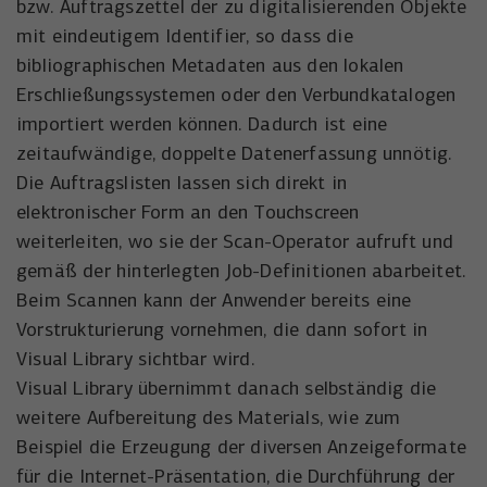
bzw. Auftragszettel der zu digitalisierenden Objekte
Anbieter
YouTube
Name
_uetsid
mit eindeutigem Identifier, so dass die
Laufzeit
6 Monate
bibliographischen Metadaten aus den lokalen
Anbieter
Microsoft Corporation
Erschließungssystemen oder den Verbundkatalogen
Wird verwendet, um YouTube-Inhalte zu
Laufzeit
Zweck
1 Tag
importiert werden können. Dadurch ist eine
entsperren.
zeitaufwändige, doppelte Datenerfassung unnötig.
Wird von Microsoft Bing Ads verwendet
Die Auftragslisten lassen sich direkt in
Zweck
um Nutzer über Webseiten hinweg zu
verfolgen.
elektronischer Form an den Touchscreen
weiterleiten, wo sie der Scan-Operator aufruft und
gemäß der hinterlegten Job-Definitionen abarbeitet.
Beim Scannen kann der Anwender bereits eine
Vorstrukturierung vornehmen, die dann sofort in
Visual Library sichtbar wird.
Visual Library übernimmt danach selbständig die
weitere Aufbereitung des Materials, wie zum
Beispiel die Erzeugung der diversen Anzeigeformate
für die Internet-Präsentation, die Durchführung der