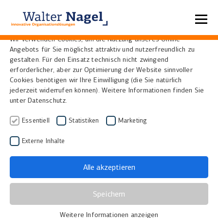
Datenschutzeinstellungen
Wir verwenden Cookies, um die Nutzung unseres Online-
Angebots für Sie möglichst attraktiv und nutzerfreundlich zu
Home
News
gestalten. Für den Einsatz technisch nicht zwingend
erforderlicher, aber zur Optimierung der Website sinnvoller
Cookies benötigen wir Ihre Einwilligung (die Sie natürlich
Problemlose
jederzeit widerrufen können). Weitere Informationen finden Sie
unter Datenschutz.
Digitalisierung mit
Essentiell
Statistiken
Marketing
scantoweb
Externe Inhalte
15.06.2009
|
Bibliotheken, Museen und Archive
Alle akzeptieren
Automatisierte Prozesse, innovative
Bedienkonzepte, offene Standards
Speichern
Der Aufbau neuer virtueller Forschungs- und
Lernmöglichkeiten gehört heutzutage zu den
Weitere Informationen anzeigen