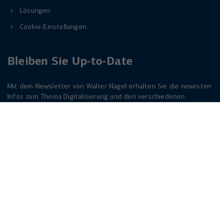
Lösungen
Cookie-Einstellungen
Bleiben Sie Up-to-Date
Mit dem Newsletter von Walter Nagel erhalten Sie die neuesten
Infos zum Thema Digitalisierung und den verschiedenen
Lösungen dazu. Melden Sie sich am besten jetzt an. Der
Newsletter ist für Sie kostenlos!
Jetzt anmelden