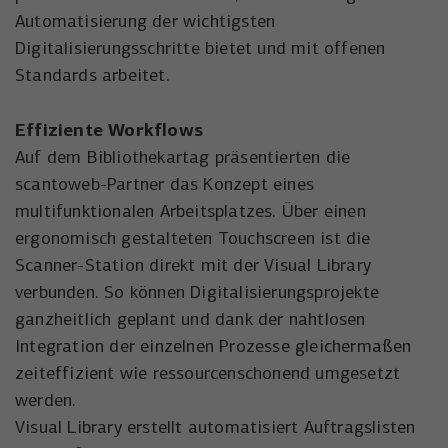
der Besucher die Website nutzt.
Automatisierung der wichtigsten
Anbieter
Meta Platforms, Inc.
Digitalisierungsschritte bietet und mit offenen
Externe Inhalte
Name
wal_webinar_source
Standards arbeitet.
Externe Inhalte (von z.B. Videoplattformen, Social-Media-
Laufzeit
3 Monate
Plattformen oder Google-Maps) werden standardmäßig
Anbieter
Walter Nagel GmbH & Co. KG
blockiert. Wenn Cookies von externen Medien akzeptiert
Wird von Facebook/Meta genutzt, um den
Effiziente Workflows
werden, bedarf der Zugriff auf diese Inhalte keiner
Zweck
Erfolg von Werbeanzeigen zu messen und
Laufzeit
30 Tage
Auf dem Bibliothekartag präsentierten die
manuellen Einwilligung mehr.
Nutzer zu identifizieren.
scantoweb-Partner das Konzept eines
Speichert die Besucher-Quelle für
Name
Cookie-Informationen anzeigen
NID
Zweck
multifunktionalen Arbeitsplatzes. Über einen
Webinar-Anmeldungen.
Name
_uetvid
ergonomisch gestalteten Touchscreen ist die
Anbieter
Google Maps
Scanner-Station direkt mit der Visual Library
Anbieter
Microsoft Corporation
Laufzeit
6 Monate
verbunden. So können Digitalisierungsprojekte
Laufzeit
1 Jahr
ganzheitlich geplant und dank der nahtlosen
Wird zum Entsperren von Google Maps-
Zweck
Integration der einzelnen Prozesse gleichermaßen
Inhalten verwendet.
Wird von Microsoft Bing Ads verwendet
zeiteffizient wie ressourcenschonend umgesetzt
Zweck
um Nutzer über Webseiten hinweg zu
werden.
verfolgen.
Name
NID
Visual Library erstellt automatisiert Auftragslisten