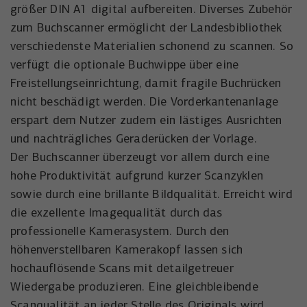
der Besucher die Website nutzt.
größer DIN A1 digital aufbereiten. Diverses Zubehör
Anbieter
Meta Platforms, Inc.
zum Buchscanner ermöglicht der Landesbibliothek
Externe Inhalte
verschiedenste Materialien schonend zu scannen. So
Name
wal_webinar_source
Externe Inhalte (von z.B. Videoplattformen, Social-Media-
Laufzeit
3 Monate
verfügt die optionale Buchwippe über eine
Plattformen oder Google-Maps) werden standardmäßig
Anbieter
Walter Nagel GmbH & Co. KG
blockiert. Wenn Cookies von externen Medien akzeptiert
Freistellungseinrichtung, damit fragile Buchrücken
Wird von Facebook/Meta genutzt, um den
werden, bedarf der Zugriff auf diese Inhalte keiner
Zweck
Erfolg von Werbeanzeigen zu messen und
nicht beschädigt werden. Die Vorderkantenanlage
Laufzeit
30 Tage
manuellen Einwilligung mehr.
Nutzer zu identifizieren.
erspart dem Nutzer zudem ein lästiges Ausrichten
Speichert die Besucher-Quelle für
Name
Cookie-Informationen anzeigen
NID
und nachträgliches Geraderücken der Vorlage.
Zweck
Webinar-Anmeldungen.
Der Buchscanner überzeugt vor allem durch eine
Name
_uetvid
Anbieter
Google Maps
hohe Produktivität aufgrund kurzer Scanzyklen
Anbieter
Microsoft Corporation
sowie durch eine brillante Bildqualität. Erreicht wird
Laufzeit
6 Monate
die exzellente Imagequalität durch das
Laufzeit
1 Jahr
Wird zum Entsperren von Google Maps-
professionelle Kamerasystem. Durch den
Zweck
Inhalten verwendet.
Wird von Microsoft Bing Ads verwendet
höhenverstellbaren Kamerakopf lassen sich
Zweck
um Nutzer über Webseiten hinweg zu
hochauflösende Scans mit detailgetreuer
verfolgen.
Name
NID
Wiedergabe produzieren. Eine gleichbleibende
Scanqualität an jeder Stelle des Originals wird