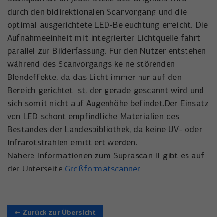
Anbieter
YouTube
Name
_uetsid
durch den bidirektionalen Scanvorgang und die
optimal ausgerichtete LED-Beleuchtung erreicht. Die
Laufzeit
6 Monate
Anbieter
Microsoft Corporation
Aufnahmeeinheit mit integrierter Lichtquelle fährt
Wird verwendet, um YouTube-Inhalte zu
parallel zur Bilderfassung. Für den Nutzer entstehen
Laufzeit
Zweck
1 Tag
entsperren.
während des Scanvorgangs keine störenden
Wird von Microsoft Bing Ads verwendet
Blendeffekte, da das Licht immer nur auf den
Zweck
um Nutzer über Webseiten hinweg zu
Bereich gerichtet ist, der gerade gescannt wird und
verfolgen.
sich somit nicht auf Augenhöhe befindet.Der Einsatz
von LED schont empfindliche Materialien des
Bestandes der Landesbibliothek, da keine UV- oder
Infrarotstrahlen emittiert werden.
Nähere Informationen zum Suprascan II gibt es auf
der Unterseite
Großformatscanner
.
← Zurück zur Übersicht