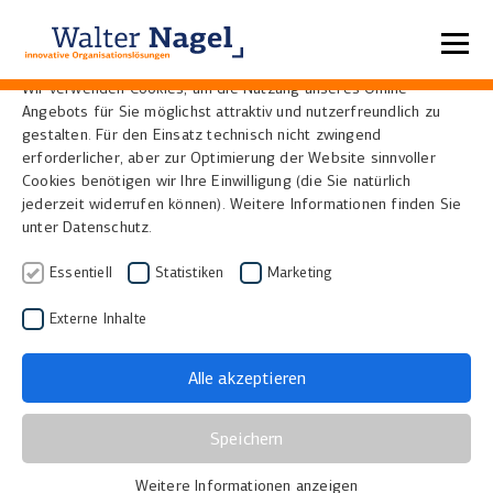
Datenschutzeinstellungen
Wir verwenden Cookies, um die Nutzung unseres Online-
Angebots für Sie möglichst attraktiv und nutzerfreundlich zu
Home
News
gestalten. Für den Einsatz technisch nicht zwingend
erforderlicher, aber zur Optimierung der Website sinnvoller
Cookies benötigen wir Ihre Einwilligung (die Sie natürlich
Württembergische
jederzeit widerrufen können). Weitere Informationen finden Sie
unter Datenschutz.
Landesbibliothek (WLB)
Essentiell
Statistiken
Marketing
erweitert ihre
Externe Inhalte
Digitalisierungswerkstatt
um den Buchscanner
Alle akzeptieren
Suprascan II von i2s
Speichern
01.12.2011
|
Bibliotheken, Museen und Archive
Weitere Informationen anzeigen