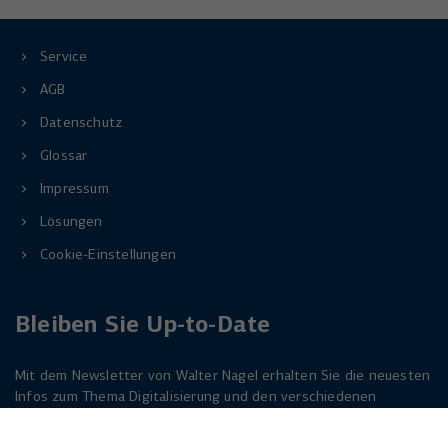
Service
AGB
Datenschutz
Glossar
Impressum
Lösungen
Cookie-Einstellungen
Bleiben Sie Up-to-Date
Mit dem Newsletter von Walter Nagel erhalten Sie die neuesten
Infos zum Thema Digitalisierung und den verschiedenen
Lösungen dazu. Melden Sie sich am besten jetzt an. Der
Newsletter ist für Sie kostenlos!