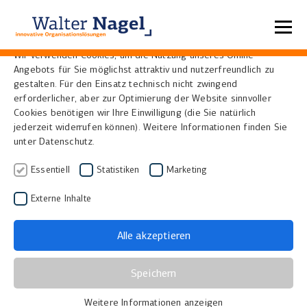
Datenschutzeinstellungen
Wir verwenden Cookies, um die Nutzung unseres Online-
Angebots für Sie möglichst attraktiv und nutzerfreundlich zu
Home
News
gestalten. Für den Einsatz technisch nicht zwingend
erforderlicher, aber zur Optimierung der Website sinnvoller
Cookies benötigen wir Ihre Einwilligung (die Sie natürlich
Monacensia Digital:
jederzeit widerrufen können). Weitere Informationen finden Sie
unter Datenschutz.
Literarische Schätze neu
Essentiell
Statistiken
Marketing
erlebbar
Externe Inhalte
10.06.2025
Alle akzeptieren
Seit 2013 ermöglicht Monacensia Digital den
digitalen Zugang zu wertvollen literarischen
Speichern
Beständen. Im Rahmen des Digitalisierungsprojekts
wurden unter anderem die Archive der Familie Mann
Weitere Informationen anzeigen