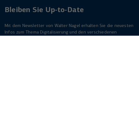
Bleiben Sie Up-to-Date
Mit dem Newsletter von Walter Nagel erhalten Sie die neuesten
Infos zum Thema Digitalisierung und den verschiedenen
Lösungen dazu. Melden Sie sich am besten jetzt an. Der
Newsletter ist für Sie kostenlos!
Jetzt anmelden
Herforder Straße 249
33818 Leopoldshöhe
info(at)walternagel.de