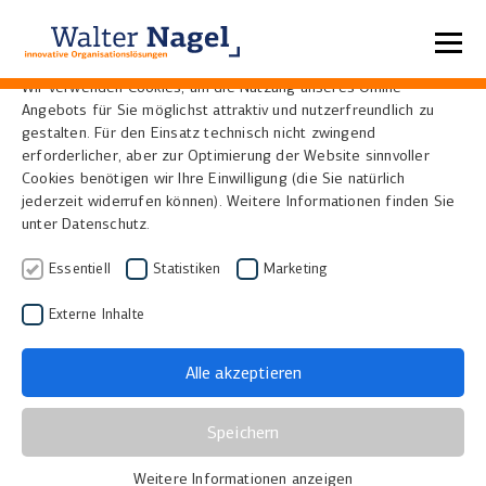
Datenschutzeinstellungen
Wir verwenden Cookies, um die Nutzung unseres Online-
Angebots für Sie möglichst attraktiv und nutzerfreundlich zu
Home
News
gestalten. Für den Einsatz technisch nicht zwingend
erforderlicher, aber zur Optimierung der Website sinnvoller
Cookies benötigen wir Ihre Einwilligung (die Sie natürlich
Francke –Portal geht
jederzeit widerrufen können). Weitere Informationen finden Sie
unter Datenschutz.
online mit Visual Library
Essentiell
Statistiken
Marketing
22.04.2015
|
Bibliotheken, Museen und Archive
Externe Inhalte
Am Studienzentrum der
Franckeschen Stiftungen
Halle
ist in einem von der Deutschen
Alle akzeptieren
Forschungsgemeinschaft geförderten Projekt eine
neues Portal zu dem Theologen und Pädagogen
Speichern
August Hermann Francke aufgebaut worden.
Weitere Informationen anzeigen