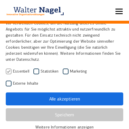
Datenschutzeinstellungen
Wir verwenden Cookies, um die Nutzung unseres Online-
Angebots für Sie möglichst attraktiv und nutzerfreundlich zu
Home
News
gestalten. Für den Einsatz technisch nicht zwingend
erforderlicher, aber zur Optimierung der Website sinnvoller
Cookies benötigen wir Ihre Einwilligung (die Sie natürlich
Fachklinik St. Camillus
jederzeit widerrufen können). Weitere Informationen finden Sie
unter Datenschutz.
Duisburg arbeitet mit
Essentiell
Statistiken
Marketing
HINZ-Laptopwagen
Externe Inhalte
04.09.2014
|
Gesundheitswesen
Alle akzeptieren
Die Einführung einer mobilen, elektronischen Visite
stellt Kliniken und Krankenhäuser vor neue
Speichern
Herausforderungen. Nach und nach wird die
herkömmliche Patientenakte durch die digitale
Weitere Informationen anzeigen