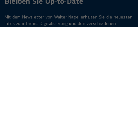
Bleiben Sie Up-to-Date
Mit dem Newsletter von Walter Nagel erhalten Sie die neuesten
Infos zum Thema Digitalisierung und den verschiedenen
Lösungen dazu. Melden Sie sich am besten jetzt an. Der
Newsletter ist für Sie kostenlos!
Jetzt anmelden
Herforder Straße 249
33818 Leopoldshöhe
info(at)walternagel.de
Tel.
+49 521 92479 - 0