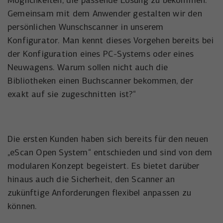
Möglichkeiten, die passende Lösung zu bekommen.
Anbieter
YouTube
Name
_uetsid
Gemeinsam mit dem Anwender gestalten wir den
Laufzeit
6 Monate
persönlichen Wunschscanner in unserem
Anbieter
Microsoft Corporation
Konfigurator. Man kennt dieses Vorgehen bereits bei
Wird verwendet, um YouTube-Inhalte zu
Laufzeit
Zweck
1 Tag
der Konfiguration eines PC-Systems oder eines
entsperren.
Neuwagens. Warum sollen nicht auch die
Wird von Microsoft Bing Ads verwendet
Bibliotheken einen Buchscanner bekommen, der
Zweck
um Nutzer über Webseiten hinweg zu
exakt auf sie zugeschnitten ist?“
verfolgen.
Die ersten Kunden haben sich bereits für den neuen
„eScan Open System“ entschieden und sind von dem
modularen Konzept begeistert. Es bietet darüber
hinaus auch die Sicherheit, den Scanner an
zukünftige Anforderungen flexibel anpassen zu
können.