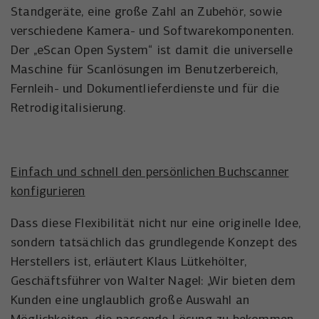
der Besucher die Website nutzt.
Standgeräte, eine große Zahl an Zubehör, sowie
Anbieter
Meta Platforms, Inc.
verschiedene Kamera- und Softwarekomponenten.
Externe Inhalte
Name
wal_webinar_source
Der „eScan Open System“ ist damit die universelle
Externe Inhalte (von z.B. Videoplattformen, Social-Media-
Laufzeit
3 Monate
Plattformen oder Google-Maps) werden standardmäßig
Maschine für Scanlösungen im Benutzerbereich,
Anbieter
Walter Nagel GmbH & Co. KG
blockiert. Wenn Cookies von externen Medien akzeptiert
Fernleih- und Dokumentlieferdienste und für die
Wird von Facebook/Meta genutzt, um den
werden, bedarf der Zugriff auf diese Inhalte keiner
Zweck
Erfolg von Werbeanzeigen zu messen und
Retrodigitalisierung.
Laufzeit
30 Tage
manuellen Einwilligung mehr.
Nutzer zu identifizieren.
Speichert die Besucher-Quelle für
Name
Cookie-Informationen anzeigen
NID
Zweck
Webinar-Anmeldungen.
Name
_uetvid
Einfach und schnell den persönlichen Buchscanner
Anbieter
Google Maps
konfigurieren
Anbieter
Microsoft Corporation
Laufzeit
6 Monate
Dass diese Flexibilität nicht nur eine originelle Idee,
Laufzeit
1 Jahr
Wird zum Entsperren von Google Maps-
sondern tatsächlich das grundlegende Konzept des
Zweck
Inhalten verwendet.
Wird von Microsoft Bing Ads verwendet
Herstellers ist, erläutert Klaus Lütkehölter,
Zweck
um Nutzer über Webseiten hinweg zu
Geschäftsführer von Walter Nagel: „Wir bieten dem
verfolgen.
Name
NID
Kunden eine unglaublich große Auswahl an