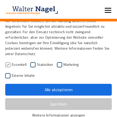
Datenschutzeinstellungen
Wir verwenden Cookies, um die Nutzung unseres Online-
Angebots für Sie möglichst attraktiv und nutzerfreundlich zu
Home
News
gestalten. Für den Einsatz technisch nicht zwingend
erforderlicher, aber zur Optimierung der Website sinnvoller
Cookies benötigen wir Ihre Einwilligung (die Sie natürlich
eScan Open System -
jederzeit widerrufen können). Weitere Informationen finden Sie
unter Datenschutz.
Weltpremiere auf dem
Essentiell
Statistiken
Marketing
Bibliothekartag
Externe Inhalte
21.05.2015
|
Bibliotheken, Museen und Archive
Alle akzeptieren
Der neue i2s A3 Buchscanner „eScan Open
System“ wird auf dem Bibliothekartag in
Speichern
Nürnberg zum ersten Mal der Öffentlichkeit
präsentiert. Auf den Messeständen 72 und 51
Weitere Informationen anzeigen