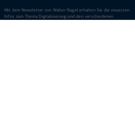
Mit dem Newsletter von Walter Nagel erhalten Sie die neuesten
Infos zum Thema Digitalisierung und den verschiedenen
Lösungen dazu. Melden Sie sich am besten jetzt an. Der
Newsletter ist für Sie kostenlos!
Jetzt anmelden
Herforder Straße 249
33818 Leopoldshöhe
info(at)walternagel.de
Tel.
+49 521 92479 - 0