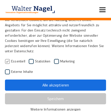
Datenschutzeinstellungen
Wir verwenden Cookies, um die Nutzung unseres Online-
Angebots für Sie möglichst attraktiv und nutzerfreundlich zu
Home
News
gestalten. Für den Einsatz technisch nicht zwingend
erforderlicher, aber zur Optimierung der Website sinnvoller
Cookies benötigen wir Ihre Einwilligung (die Sie natürlich
Erschließung von
jederzeit widerrufen können). Weitere Informationen finden Sie
unter Datenschutz.
Zeitungen in
Essentiell
Statistiken
Marketing
Einzelausgaben -
Externe Inhalte
Segmentierung innerhalb
von Visual Library
Alle akzeptieren
17.02.2020
|
Bibliotheken, Museen und Archive
Speichern
Um die Erschließung einzelner Ausgaben bei der
Weitere Informationen anzeigen