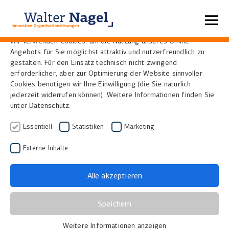
Datenschutzeinstellungen
Wir verwenden Cookies, um die Nutzung unseres Online-
Angebots für Sie möglichst attraktiv und nutzerfreundlich zu
Home
News
gestalten. Für den Einsatz technisch nicht zwingend
erforderlicher, aber zur Optimierung der Website sinnvoller
Cookies benötigen wir Ihre Einwilligung (die Sie natürlich
Ein neuer Meilenstein in
jederzeit widerrufen können). Weitere Informationen finden Sie
unter Datenschutz.
der Digitalisierung: Die
Essentiell
Statistiken
Marketing
Partnerschaft von Walter
Externe Inhalte
Nagel und Qidenus
Technologies
Alle akzeptieren
09.01.2025
Speichern
Walter Nagel und Qidenus Technologies bündeln ihre
Weitere Informationen anzeigen