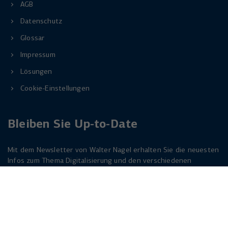
AGB
Datenschutz
Glossar
Impressum
Lösungen
Cookie-Einstellungen
Bleiben Sie Up-to-Date
Mit dem Newsletter von Walter Nagel erhalten Sie die neuesten
Infos zum Thema Digitalisierung und den verschiedenen
Lösungen dazu. Melden Sie sich am besten jetzt an. Der
Newsletter ist für Sie kostenlos!