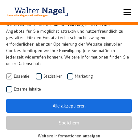
Datenschutzeinstellungen
Wir verwenden Cookies, um die Nutzung unseres Online-
Angebots für Sie möglichst attraktiv und nutzerfreundlich zu
Home
News
gestalten. Für den Einsatz technisch nicht zwingend
erforderlicher, aber zur Optimierung der Website sinnvoller
Cookies benötigen wir Ihre Einwilligung (die Sie natürlich
Büchernachlass
jederzeit widerrufen können). Weitere Informationen finden Sie
unter Datenschutz.
Ferdinands von
Essentiell
Statistiken
Marketing
Fürstenberg geht online
Externe Inhalte
mit Visual Library
23.12.2014
|
Bibliotheken, Museen und Archive
Alle akzeptieren
Der Büchernachlass Ferdinands von Fürstenberg
Speichern
gehört zu den bedeutendsten Beständen der
Weitere Informationen anzeigen
Erzbischöflichen Akademischen Bibliothek