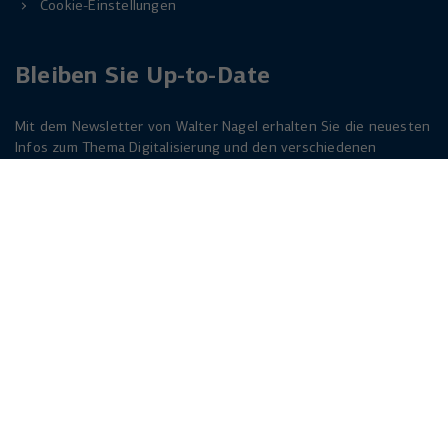
Cookie-Einstellungen
Bleiben Sie Up-to-Date
Mit dem Newsletter von Walter Nagel erhalten Sie die neuesten
Infos zum Thema Digitalisierung und den verschiedenen
Lösungen dazu. Melden Sie sich am besten jetzt an. Der
Newsletter ist für Sie kostenlos!
Jetzt anmelden
Herforder Straße 249