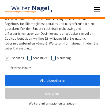
Datenschutzeinstellungen
Wir verwenden Cookies, um die Nutzung unseres Online-
Angebots für Sie möglichst attraktiv und nutzerfreundlich zu
Home
News
gestalten. Für den Einsatz technisch nicht zwingend
erforderlicher, aber zur Optimierung der Website sinnvoller
Cookies benötigen wir Ihre Einwilligung (die Sie natürlich
Aufrüstung einer
jederzeit widerrufen können). Weitere Informationen finden Sie
unter Datenschutz.
Mikrofilmkamera in
Essentiell
Statistiken
Marketing
Ludwigsburg
Externe Inhalte
06.11.2018
|
Bibliotheken, Museen und Archive
Alle akzeptieren
Das Institut für Erhaltung von Archiv- und
Bibliotheksgut des Landesarchiv Baden-
Speichern
Württemberg setzt in Ludwigsburg eine EAGLE-71-
Megapixel-Kamera von i2s und unsere Software
Weitere Informationen anzeigen