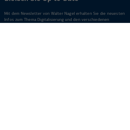
Mit dem Newsletter von Walter Nagel erhalten Sie die neuesten
Infos zum Thema Digitalisierung und den verschiedenen
Lösungen dazu. Melden Sie sich am besten jetzt an. Der
Newsletter ist für Sie kostenlos!
Jetzt anmelden
Herforder Straße 249
33818 Leopoldshöhe
info(at)walternagel.de
Tel.
+49 521 92479 - 0