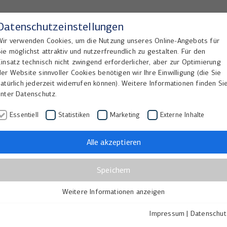
Datenschutzeinstellungen
Wir verwenden Cookies, um die Nutzung unseres Online-Angebots für
Sie möglichst attraktiv und nutzerfreundlich zu gestalten. Für den
Home
Lösungen
Referenzen
Einsatz technisch nicht zwingend erforderlicher, aber zur Optimierung
der Website sinnvoller Cookies benötigen wir Ihre Einwilligung (die Sie
natürlich jederzeit widerrufen können). Weitere Informationen finden Si
unter Datenschutz.
Essentiell
Statistiken
Marketing
Externe Inhalte
 neue Märkte in den USA und
Alle akzeptieren
Speichern
Weitere Informationen anzeigen
Essentiell
für die Anforderungen in Archiven und deren Materialien e
Essentielle Cookies werden für grundlegende Funktionen der
Impressum
|
Datenschut
 und Großbritannien lieferbar. Die Nachfrage ist groß, d
Webseite benötigt. Dadurch ist gewährleistet, dass die Webseite