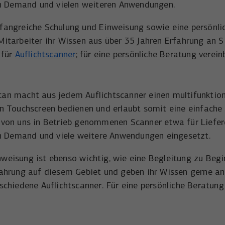
 on Demand und vielen weiteren Anwendungen.
Wird verwendet, um YouTube-Inhalte zu
Laufzeit
1 Tag
Zweck
entsperren.
fangreiche Schulung und Einweisung sowie eine persönli
Wird von Microsoft Bing Ads verwendet um
Zweck
itarbeiter ihr Wissen aus über 35 Jahren Erfahrung an S
Nutzer über Webseiten hinweg zu verfolgen.
 für
Auflichtscanner
; für eine persönliche Beratung verei
an macht aus jedem Auflichtscanner einen multifunktiona
en Touchscreen bedienen und erlaubt somit eine einfach
 von uns in Betrieb genommenen Scanner etwa für Liefer
 on Demand und viele weitere Anwendungen eingesetzt.
weisung ist ebenso wichtig, wie eine Begleitung zu Begi
ahrung auf diesem Gebiet und geben ihr Wissen gerne an 
schiedene Auflichtscanner. Für eine persönliche Beratung