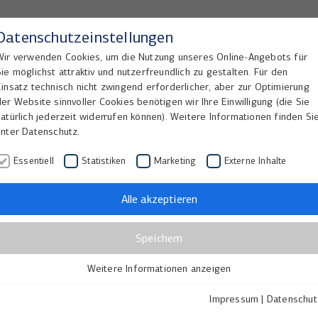
Datenschutzeinstellungen
Wir verwenden Cookies, um die Nutzung unseres Online-Angebots für
Sie möglichst attraktiv und nutzerfreundlich zu gestalten. Für den
Home
Lösungen
Referenzen
Einsatz technisch nicht zwingend erforderlicher, aber zur Optimierung
der Website sinnvoller Cookies benötigen wir Ihre Einwilligung (die Sie
natürlich jederzeit widerrufen können). Weitere Informationen finden Si
unter Datenschutz.
Essentiell
Statistiken
Marketing
Externe Inhalte
er?
Alle akzeptieren
Speichern
 wo eine große Anzahl
gen) schnell,
Weitere Informationen anzeigen
Essentiell
 soll.
Essentielle Cookies werden für grundlegende Funktionen der
Impressum
|
Datenschut
Webseite benötigt. Dadurch ist gewährleistet, dass die Webseite
ichtscanner und