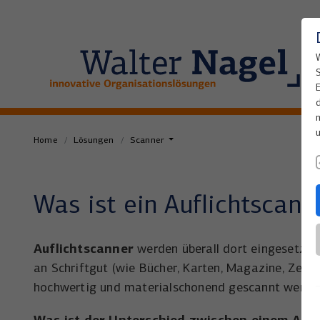
Home
Lösungen
Scanner
Was ist ein Auflichtscann
Auflichtscanner
werden überall dort eingesetzt,
an Schriftgut (wie Bücher, Karten, Magazine, Zeitun
hochwertig und materialschonend gescannt werden
Was ist der
Unterschied zwischen einem Aufl