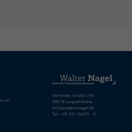
Herforder Straße 249
zt an.
33818 Leopoldshöhe
info(at)walternagel.de
Tel.
+49 521 92479 - 0