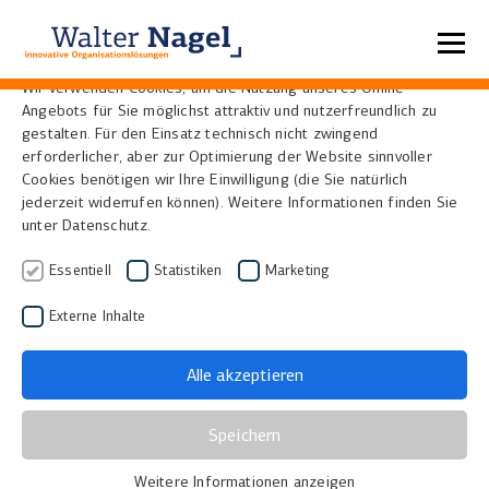
Datenschutzeinstellungen
Wir verwenden Cookies, um die Nutzung unseres Online-
Angebots für Sie möglichst attraktiv und nutzerfreundlich zu
Weißabgleich
gestalten. Für den Einsatz technisch nicht zwingend
erforderlicher, aber zur Optimierung der Website sinnvoller
Cookies benötigen wir Ihre Einwilligung (die Sie natürlich
jederzeit widerrufen können). Weitere Informationen finden Sie
Weißabgleich
Mit dem
wird die Kamera an die
unter Datenschutz.
vorherrschenden Lichtverhältnisse angepasst. Je
nach Kameratyp kann der Abgleich anhand eines
Essentiell
Statistiken
Marketing
weißen Papiers manuell abgestimmt oder auf fest
Externe Inhalte
definierte Parameter eingestellt werden.
Alle akzeptieren
Speichern
Weitere Informationen anzeigen