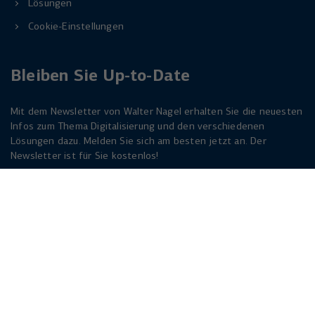
Lösungen
Anbieter
YouTube
Name
_uetsid
Cookie-Einstellungen
Laufzeit
6 Monate
Anbieter
Microsoft Corporation
Wird verwendet, um YouTube-Inhalte zu
Bleiben Sie Up-to-Date
Laufzeit
Zweck
1 Tag
entsperren.
Wird von Microsoft Bing Ads verwendet
Mit dem Newsletter von Walter Nagel erhalten Sie die neuesten
Zweck
um Nutzer über Webseiten hinweg zu
Infos zum Thema Digitalisierung und den verschiedenen
verfolgen.
Lösungen dazu. Melden Sie sich am besten jetzt an. Der
Newsletter ist für Sie kostenlos!
Jetzt anmelden