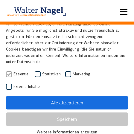
Datenschutzeinstellungen
Wir verwenden Cookies, um die Nutzung unseres Online-
Angebots für Sie möglichst attraktiv und nutzerfreundlich zu
IrDA
gestalten. Für den Einsatz technisch nicht zwingend
erforderlicher, aber zur Optimierung der Website sinnvoller
Cookies benötigen wir Ihre Einwilligung (die Sie natürlich
jederzeit widerrufen können). Weitere Informationen finden Sie
Die IrDA-Association (infrared data association) ist
unter Datenschutz.
ein Zusammenschluss von etwa 50 Unternehmen,
mit dem Ziel, ein Forum für die Diskussion und
Essentiell
Statistiken
Marketing
Standardisierung von Infrarottransceivern und
Externe Inhalte
Protokollspezifikationen zu etablieren. Sie
spezifiziert Standards für die drahtlose Punkt-zu-
Alle akzeptieren
Punkt-Datenübertragung, wobei die Modulation von
Infrarotlicht mit Wellenlängen im Bereich von 850
Speichern
nm bis 900 nm, das mittels Infrarot-LEDs erzeugt
wird, die Basis darstellt.
Weitere Informationen anzeigen