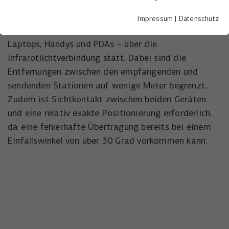
Essentiell
Nach diesem Konzept findet der Datenaustausch
Essentielle Cookies werden für grundlegende Funktionen der
Impressum
|
Datenschutz
Webseite benötigt. Dadurch ist gewährleistet, dass die
zwischen den Geräten – das sind normalerweise
Webseite einwandfrei funktioniert.
Laptops, Handys und PDAs – über die
Infrarotlichtverbindung statt. Dabei sind die
Name
Cookie-Informationen anzeigen
cookie_optin
Entfernungen zwischen den empfangenden und
Anbieter
Walternagel
sendenden Stationen auf wenige Meter begrenzt.
Statistiken
Zudem ist Sichtkontakt zwischen beiden Geräten
Statistik Cookies erfassen Informationen anonym. Diese
Laufzeit
1 Jahr
Informationen helfen uns zu verstehen, wie unsere Besucher
und eine relativ exakte Positionierung erforderlich,
unsere Website nutzen.
Speichert die Einstellungen der Besucher,
da eine fehlerhafte Übertragung bereits bei einem
Zweck
die in der Cookie Box ausgewählt wurden.
Einfallswinkel von über 30 Grad vorkommen kann.
Name
Cookie-Informationen anzeigen
_ga,_gat,_gid
Anbieter
Google LLC
Marketing
Marketing-Cookies werden von Drittanbietern oder
Laufzeit
1 Jahr
Publishern verwendet, um Besuchern auf Webseiten zu
folgen und personalisierte Anzeigen anzuzeigen.
Cookie von Google für Website-Analysen.
Zweck
Erzeugt statistische Daten darüber, wie
Name
Cookie-Informationen anzeigen
_fbp