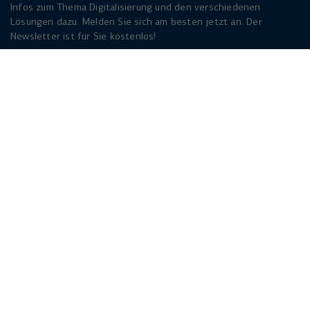
Infos zum Thema Digitalisierung und den verschiedenen
Lösungen dazu. Melden Sie sich am besten jetzt an. Der
Newsletter ist für Sie kostenlos!
Jetzt anmelden
Herforder Straße 249
33818 Leopoldshöhe
info(at)walternagel.de
Tel.
+49 521 92479 - 0
© Walter Nagel 2026