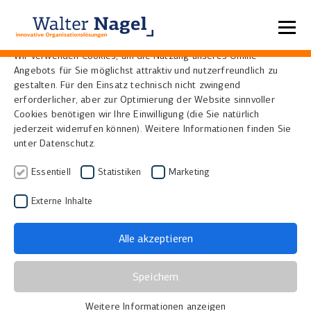
Datenschutzeinstellungen
Wir verwenden Cookies, um die Nutzung unseres Online-
Angebots für Sie möglichst attraktiv und nutzerfreundlich zu
Interpolation
gestalten. Für den Einsatz technisch nicht zwingend
erforderlicher, aber zur Optimierung der Website sinnvoller
Cookies benötigen wir Ihre Einwilligung (die Sie natürlich
jederzeit widerrufen können). Weitere Informationen finden Sie
Wörtlich übersetzt heißt Interpolation
unter Datenschutz.
„Zwischenrechnen“. In der Fotografie bezeichnet
Interpolation ein Verfahren zur Erzeugung von
Essentiell
Statistiken
Marketing
Bildinhalten, zum Einen zwischen verschiedenen
Externe Inhalte
Pixeln eines Bildes – die Dichteinterpolation und
zum Anderen innerhalb einzelner Pixel – die
Alle akzeptieren
Farbinterpolation.
Da sich alle Änderungen an der Farbe und der
Speichern
Pixelmenge nur hiermit realisieren lassen, ist die
Weitere Informationen anzeigen