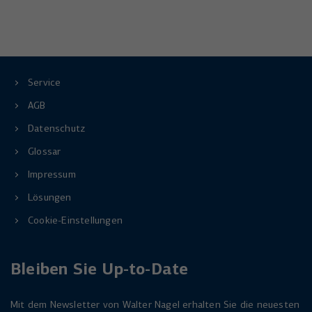
Anbieter
YouTube
Name
_uetsid
Laufzeit
6 Monate
Anbieter
Microsoft Corporation
Wird verwendet, um YouTube-Inhalte zu
Laufzeit
Zweck
1 Tag
entsperren.
Service
Wird von Microsoft Bing Ads verwendet
AGB
Zweck
um Nutzer über Webseiten hinweg zu
Datenschutz
verfolgen.
Glossar
Impressum
Lösungen
Cookie-Einstellungen
Bleiben Sie Up-to-Date
Mit dem Newsletter von Walter Nagel erhalten Sie die neuesten