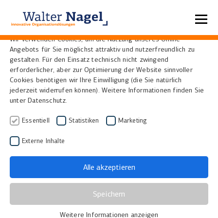
Datenschutzeinstellungen
Wir verwenden Cookies, um die Nutzung unseres Online-
Angebots für Sie möglichst attraktiv und nutzerfreundlich zu
Farbfilter
gestalten. Für den Einsatz technisch nicht zwingend
erforderlicher, aber zur Optimierung der Website sinnvoller
Cookies benötigen wir Ihre Einwilligung (die Sie natürlich
jederzeit widerrufen können). Weitere Informationen finden Sie
Farbfilter
sind Absorptionsfilter, die meist vor dem
unter Datenschutz.
Kameraobjektiv angebracht werden, um das Bild
schon vor dem Auftreffen auf Objektiv oder Sensor
Essentiell
Statistiken
Marketing
zu verändern. Die Filter werden aus gefärbtem Glas
Externe Inhalte
oder Kunststoff hergestellt und absorbieren Licht in
bestimmen Wellenlängenbereichen und lassen das
Alle akzeptieren
Licht anderer Bereiche durchdringen.
Speichern
Weitere Informationen anzeigen