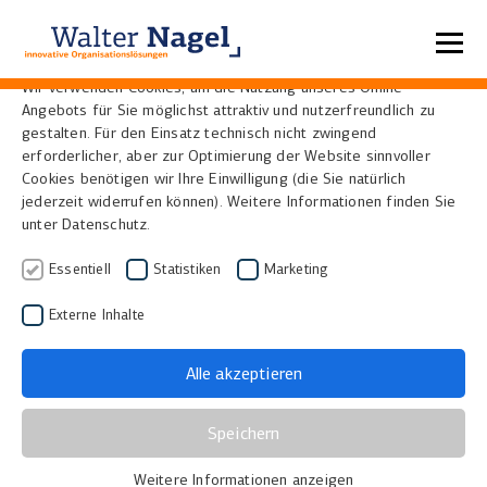
Datenschutzeinstellungen
Wir verwenden Cookies, um die Nutzung unseres Online-
Angebots für Sie möglichst attraktiv und nutzerfreundlich zu
Ansaugtisch
gestalten. Für den Einsatz technisch nicht zwingend
erforderlicher, aber zur Optimierung der Website sinnvoller
Cookies benötigen wir Ihre Einwilligung (die Sie natürlich
jederzeit widerrufen können). Weitere Informationen finden Sie
Einen
Ansaugtisch
- auch Vakuumtisch genannt –
unter Datenschutz.
benutzt man in Verbindung mit
Aufsichtscanner
für
großformatige Planvorlagen. Historische Karten
Essentiell
Statistiken
Marketing
werden zur Aufbewahrung häufig gerollt oder
Externe Inhalte
gefaltet und lassen sich daher schlecht scannen.
Durch das Ansaugen werden Knicke und Falten
Alle akzeptieren
geglättet oder hochstehende Kanten angedrückt, so
dass ein gutes Scanergebnis ermöglicht wird.
Speichern
Weitere Informationen anzeigen