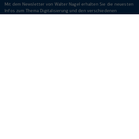
Mit dem Newsletter von Walter Nagel erhalten Sie die neuesten
Infos zum Thema Digitalisierung und den verschiedenen
Lösungen dazu. Melden Sie sich am besten jetzt an. Der
Newsletter ist für Sie kostenlos!
Jetzt anmelden
Herforder Straße 249
33818 Leopoldshöhe
info(at)walternagel.de
Tel.
+49 521 92479 - 0
© Walter Nagel 2026