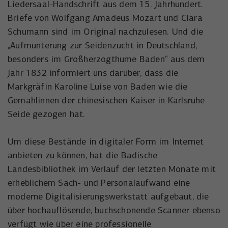
Liedersaal-Handschrift aus dem 15. Jahrhundert.
Anbieter
YouTube
Name
_uetsid
Briefe von Wolfgang Amadeus Mozart und Clara
Laufzeit
6 Monate
Schumann sind im Original nachzulesen. Und die
Anbieter
Microsoft Corporation
„Aufmunterung zur Seidenzucht in Deutschland,
Wird verwendet, um YouTube-Inhalte zu
Laufzeit
Zweck
1 Tag
besonders im Großherzogthume Baden“ aus dem
entsperren.
Jahr 1832 informiert uns darüber, dass die
Wird von Microsoft Bing Ads verwendet
Markgräfin Karoline Luise von Baden wie die
Zweck
um Nutzer über Webseiten hinweg zu
verfolgen.
Gemahlinnen der chinesischen Kaiser in Karlsruhe
Seide gezogen hat.
Um diese Bestände in digitaler Form im Internet
anbieten zu können, hat die Badische
Landesbibliothek im Verlauf der letzten Monate mit
erheblichem Sach- und Personalaufwand eine
moderne Digitalisierungswerkstatt aufgebaut, die
über hochauflösende, buchschonende Scanner ebenso
verfügt wie über eine professionelle