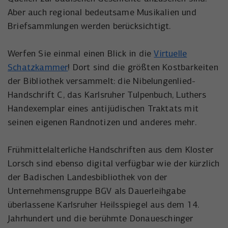
der Besucher die Website nutzt.
Aber auch regional bedeutsame Musikalien und
Anbieter
Meta Platforms, Inc.
Externe Inhalte
Briefsammlungen werden berücksichtigt.
Name
wal_webinar_source
Externe Inhalte (von z.B. Videoplattformen, Social-Media-
Laufzeit
3 Monate
Plattformen oder Google-Maps) werden standardmäßig
Werfen Sie einmal einen Blick in die
Virtuelle
Anbieter
Walter Nagel GmbH & Co. KG
blockiert. Wenn Cookies von externen Medien akzeptiert
Wird von Facebook/Meta genutzt, um den
Schatzkammer
! Dort sind die größten Kostbarkeiten
werden, bedarf der Zugriff auf diese Inhalte keiner
Zweck
Erfolg von Werbeanzeigen zu messen und
Laufzeit
30 Tage
der Bibliothek versammelt: die Nibelungenlied-
manuellen Einwilligung mehr.
Nutzer zu identifizieren.
Handschrift C, das Karlsruher Tulpenbuch, Luthers
Speichert die Besucher-Quelle für
Name
Cookie-Informationen anzeigen
NID
Zweck
Handexemplar eines antijüdischen Traktats mit
Webinar-Anmeldungen.
Name
_uetvid
seinen eigenen Randnotizen und anderes mehr.
Anbieter
Google Maps
Anbieter
Microsoft Corporation
Laufzeit
6 Monate
Frühmittelalterliche Handschriften aus dem Kloster
Laufzeit
1 Jahr
Lorsch sind ebenso digital verfügbar wie der kürzlich
Wird zum Entsperren von Google Maps-
Zweck
der Badischen Landesbibliothek von der
Inhalten verwendet.
Wird von Microsoft Bing Ads verwendet
Unternehmensgruppe BGV als Dauerleihgabe
Zweck
um Nutzer über Webseiten hinweg zu
überlassene Karlsruher Heilsspiegel aus dem 14.
verfolgen.
Name
NID
Jahrhundert und die berühmte Donaueschinger