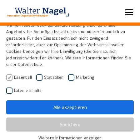
Datenschutzeinstellungen
Wir verwenden Cookies, um die Nutzung unseres Online-
Angebots für Sie möglichst attraktiv und nutzerfreundlich zu
Home
News
gestalten. Für den Einsatz technisch nicht zwingend
erforderlicher, aber zur Optimierung der Website sinnvoller
Cookies benötigen wir Ihre Einwilligung (die Sie natürlich
Start der „Digitalen
jederzeit widerrufen können). Weitere Informationen finden Sie
unter Datenschutz.
Sammlungen“ – Neues
Essentiell
Statistiken
Marketing
Internetangebot der
Externe Inhalte
Badischen
Landesbibliothek
Alle akzeptieren
19.12.2010
|
Bibliotheken, Museen und Archive
Speichern
Mit ihren reichen Hand- und
Weitere Informationen anzeigen