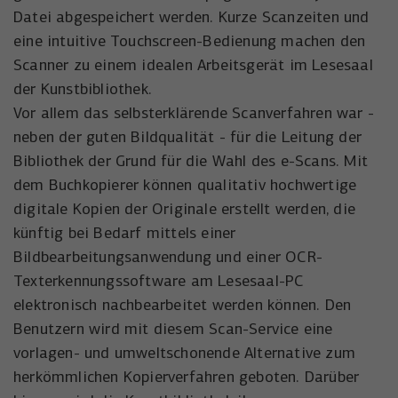
Anbieter
YouTube
Datei abgespeichert werden. Kurze Scanzeiten und
Name
_uetsid
eine intuitive Touchscreen-Bedienung machen den
Laufzeit
6 Monate
Anbieter
Microsoft Corporation
Scanner zu einem idealen Arbeitsgerät im Lesesaal
Wird verwendet, um YouTube-Inhalte zu
der Kunstbibliothek.
Laufzeit
Zweck
1 Tag
entsperren.
Vor allem das selbsterklärende Scanverfahren war -
Wird von Microsoft Bing Ads verwendet
neben der guten Bildqualität - für die Leitung der
Zweck
um Nutzer über Webseiten hinweg zu
Bibliothek der Grund für die Wahl des e-Scans. Mit
verfolgen.
dem Buchkopierer können qualitativ hochwertige
digitale Kopien der Originale erstellt werden, die
künftig bei Bedarf mittels einer
Bildbearbeitungsanwendung und einer OCR-
Texterkennungssoftware am Lesesaal-PC
elektronisch nachbearbeitet werden können. Den
Benutzern wird mit diesem Scan-Service eine
vorlagen- und umweltschonende Alternative zum
herkömmlichen Kopierverfahren geboten. Darüber