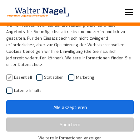
Datenschutzeinstellungen
Wir verwenden Cookies, um die Nutzung unseres Online-
Angebots für Sie möglichst attraktiv und nutzerfreundlich zu
Home
News
gestalten. Für den Einsatz technisch nicht zwingend
erforderlicher, aber zur Optimierung der Website sinnvoller
Cookies benötigen wir Ihre Einwilligung (die Sie natürlich
Neuer Scan-Selfservice in
jederzeit widerrufen können). Weitere Informationen finden Sie
unter Datenschutz.
der Bibliothek der
Essentiell
Statistiken
Marketing
Bundeskunst- und
Externe Inhalte
Ausstellungshalle Bonn
08.12.2011
|
Bibliotheken, Museen und Archive
Alle akzeptieren
Die
Kunst- und Ausstellungshalle der Bundesrepublik
Speichern
Deutschland
in Bonn veranstaltet seit ihrer
Weitere Informationen anzeigen
Gründung im Jahr 1992 Themenausstellungen aus