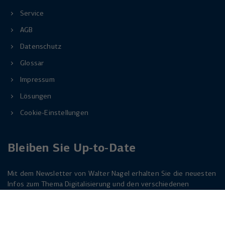
Service
AGB
Datenschutz
Glossar
Impressum
Lösungen
Cookie-Einstellungen
Bleiben Sie Up-to-Date
Mit dem Newsletter von Walter Nagel erhalten Sie die neuesten
Infos zum Thema Digitalisierung und den verschiedenen
Lösungen dazu. Melden Sie sich am besten jetzt an. Der
Newsletter ist für Sie kostenlos!