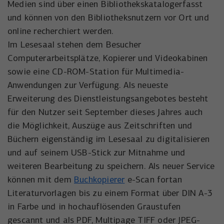
der Besucher die Website nutzt.
Medien sind über einen Bibliothekskatalogerfasst
und können von den Bibliotheksnutzern vor Ort und
Anbieter
Meta Platforms, Inc.
Externe Inhalte
online recherchiert werden.
Name
wal_webinar_source
Externe Inhalte (von z.B. Videoplattformen, Social-Media-
Laufzeit
3 Monate
Im Lesesaal stehen dem Besucher
Plattformen oder Google-Maps) werden standardmäßig
Anbieter
Walter Nagel GmbH & Co. KG
Computerarbeitsplätze, Kopierer und Videokabinen
blockiert. Wenn Cookies von externen Medien akzeptiert
Wird von Facebook/Meta genutzt, um den
werden, bedarf der Zugriff auf diese Inhalte keiner
sowie eine CD-ROM-Station für Multimedia-
Zweck
Erfolg von Werbeanzeigen zu messen und
Laufzeit
30 Tage
manuellen Einwilligung mehr.
Nutzer zu identifizieren.
Anwendungen zur Verfügung. Als neueste
Erweiterung des Dienstleistungsangebotes besteht
Speichert die Besucher-Quelle für
Name
Cookie-Informationen anzeigen
NID
Zweck
Webinar-Anmeldungen.
für den Nutzer seit September dieses Jahres auch
Name
_uetvid
Anbieter
Google Maps
die Möglichkeit, Auszüge aus Zeitschriften und
Anbieter
Microsoft Corporation
Büchern eigenständig im Lesesaal zu digitalisieren
Laufzeit
6 Monate
und auf seinem USB-Stick zur Mitnahme und
Laufzeit
1 Jahr
Wird zum Entsperren von Google Maps-
weiteren Bearbeitung zu speichern. Als neuer Service
Zweck
Inhalten verwendet.
können mit dem
Buchkopierer
e-Scan fortan
Wird von Microsoft Bing Ads verwendet
Zweck
um Nutzer über Webseiten hinweg zu
Literaturvorlagen bis zu einem Format über DIN A-3
verfolgen.
in Farbe und in hochauflösenden Graustufen
Name
NID
gescannt und als PDF, Multipage TIFF oder JPEG-