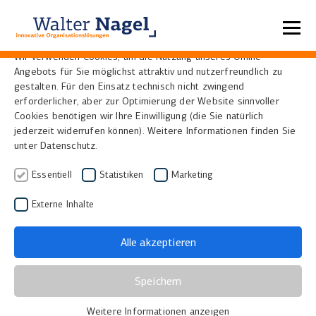
Datenschutzeinstellungen
Wir verwenden Cookies, um die Nutzung unseres Online-
Angebots für Sie möglichst attraktiv und nutzerfreundlich zu
Update
gestalten. Für den Einsatz technisch nicht zwingend
erforderlicher, aber zur Optimierung der Website sinnvoller
Cookies benötigen wir Ihre Einwilligung (die Sie natürlich
jederzeit widerrufen können). Weitere Informationen finden Sie
„Update“ kommt aus der englischen Sprache und
unter Datenschutz.
heißt übersetzt „Aktualisierung“. Ein Update ist also
die Bezeichnung für die Aktualisierung von Daten
Essentiell
Statistiken
Marketing
oder Software, einer Website oder auch eines
Externe Inhalte
Berichts. Bei Daten kann es sich beispielsweise um
ein Datenbank-Update handeln. Außerdem kann mit
Alle akzeptieren
einem Update auch eine Methode in einer Software
gemeint sein, die ein Objekt aktualisiert, wie zum
Speichern
Beispiel eine Bildschirmaktualisierung.
Weitere Informationen anzeigen