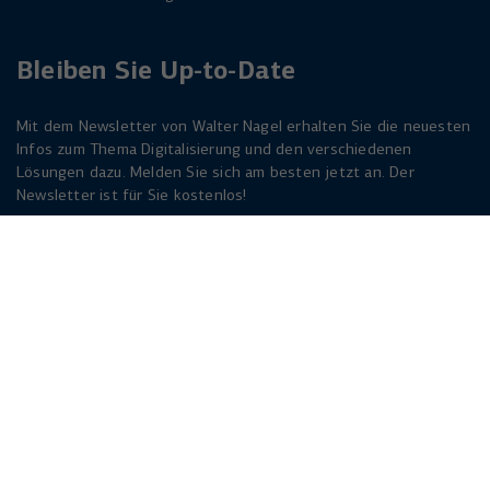
Bleiben Sie Up-to-Date
Mit dem Newsletter von Walter Nagel erhalten Sie die neuesten
Infos zum Thema Digitalisierung und den verschiedenen
Lösungen dazu. Melden Sie sich am besten jetzt an. Der
Newsletter ist für Sie kostenlos!
Jetzt anmelden
Herforder Straße 249