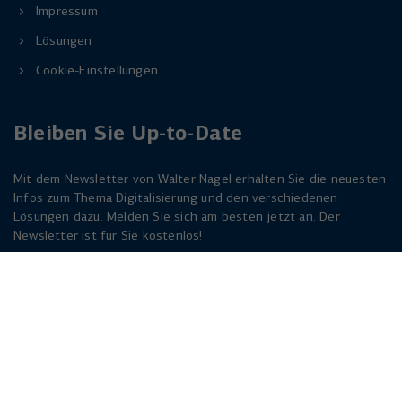
Impressum
Lösungen
Cookie-Einstellungen
Bleiben Sie Up-to-Date
Mit dem Newsletter von Walter Nagel erhalten Sie die neuesten
Infos zum Thema Digitalisierung und den verschiedenen
Lösungen dazu. Melden Sie sich am besten jetzt an. Der
Newsletter ist für Sie kostenlos!
Jetzt anmelden