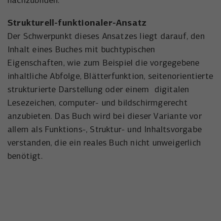
nachzubilden.
der Besucher die Website nutzt.
Anbieter
Meta Platforms, Inc.
Strukturell-funktionaler-Ansatz
Externe Inhalte
Name
wal_webinar_source
Der Schwerpunkt dieses Ansatzes liegt darauf, den
Externe Inhalte (von z.B. Videoplattformen, Social-Media-
Laufzeit
3 Monate
Plattformen oder Google-Maps) werden standardmäßig
Inhalt eines Buches mit buchtypischen
Anbieter
Walter Nagel GmbH & Co. KG
blockiert. Wenn Cookies von externen Medien akzeptiert
Wird von Facebook/Meta genutzt, um den
Eigenschaften, wie zum Beispiel die vorgegebene
werden, bedarf der Zugriff auf diese Inhalte keiner
Zweck
Erfolg von Werbeanzeigen zu messen und
inhaltliche Abfolge, Blätterfunktion, seitenorientierte
Laufzeit
30 Tage
manuellen Einwilligung mehr.
Nutzer zu identifizieren.
strukturierte Darstellung oder einem digitalen
Speichert die Besucher-Quelle für
Name
Cookie-Informationen anzeigen
NID
Lesezeichen, computer- und bildschirmgerecht
Zweck
Webinar-Anmeldungen.
Name
_uetvid
anzubieten. Das Buch wird bei dieser Variante vor
Anbieter
Google Maps
allem als Funktions-, Struktur- und Inhaltsvorgabe
Anbieter
Microsoft Corporation
Laufzeit
6 Monate
verstanden, die ein reales Buch nicht unweigerlich
benötigt.
Laufzeit
1 Jahr
Wird zum Entsperren von Google Maps-
Zweck
Inhalten verwendet.
Wird von Microsoft Bing Ads verwendet
Zweck
um Nutzer über Webseiten hinweg zu
verfolgen.
Name
NID