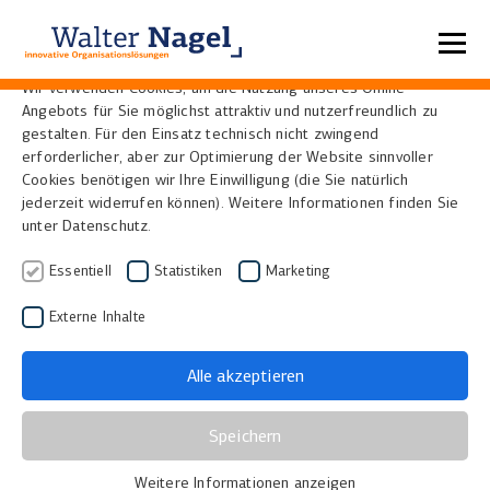
Datenschutzeinstellungen
Wir verwenden Cookies, um die Nutzung unseres Online-
Angebots für Sie möglichst attraktiv und nutzerfreundlich zu
E-Book
gestalten. Für den Einsatz technisch nicht zwingend
erforderlicher, aber zur Optimierung der Website sinnvoller
Cookies benötigen wir Ihre Einwilligung (die Sie natürlich
jederzeit widerrufen können). Weitere Informationen finden Sie
E-Book“ kommt aus dem Englischen und ist die
unter Datenschutz.
Abkürzung für „elektronic book“. Ein E-Book versucht
im weitesten Sinne, das klassische Buch und seine
Essentiell
Statistiken
Marketing
medientypischen Eigenschaften in digitaler Form
Externe Inhalte
einer sehr breiten Masse zur Verfügung zu stellen.
Andere geläufige Schreibweisen sind unter anderem
Alle akzeptieren
„eBook“ oder „ebook“.
Man unterscheidet drei typische E-Book Typen:
Speichern
Virtuelles Buch
Weitere Informationen anzeigen